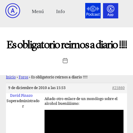
Es obligatorio reirnos a diario !!!!
Inicio
›
Foros
›
Es obligatorio reirnos a diario !!!!
9 de diciembre de 2010 a las 15:53
#25860
David Pinazo
Añado otro enlace de un monólogo sobre el
Superadministrado
alcohol bueníiiismo:
r