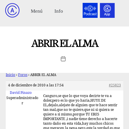
ABRIR EL ALMA
Inicio
›
Foros
›
ABRIR EL ALMA
4 de diciembre de 2010 a las 17:54
#25823
David Pinazo
Canguro,se que lo que voya decirte te va a
Superadministrado
doler,pero es lo que yo haria,HUYE DE
r
EL,dejalo,alejate de alguien que te hace sentir
tan mal,que no te quiere,que ni si quiera se
quiere a si mismo,porque TU ERES
IMPORTANTE ,i nadie tiene derecho a hacerte
tanto daño en esta vida,hay muchos chicos
que merecen la pena,pero este la verdad es que