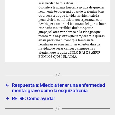
si es verdad lo que dices….
Cuidate a ti misma,busca la ayuda de quienes
realmente te quieren,i quando te sientas bien
otra vez,veras que la vida tambien vale la
pena vivirla con ilusion,con esperanza,con
AMOR,pero amor del bueno.no del que te hace
este daño tan terrible,i duchate,ponte
guapa,sal otra vez,abraza a la vida,porque
piensa que hay seres que te qyiere que quizas
estan peor que tu,pero que tambien te
regalaran su sonrisa,i mas en estos dias de
navidad,de veras canguro,siempre hay
alguien que te quiere,SOLO HAS DE ABRIR
BIEN LOS OJOS,I EL ALMA.
←
Respuesta a: Miedo a tener una enfermedad
mental grave como la esquizofrenia
→
RE: RE: Como ayudar