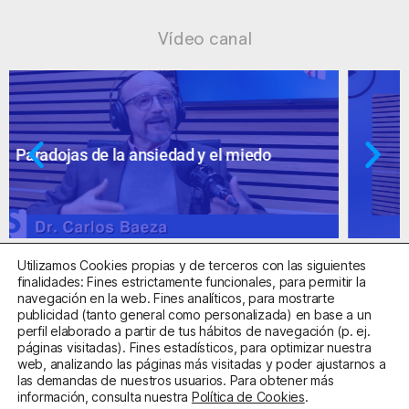
Vídeo canal
Ansiedad: supuestos cuestionables
Utilizamos Cookies propias y de terceros con las siguientes
finalidades: Fines estrictamente funcionales, para permitir la
navegación en la web. Fines analíticos, para mostrarte
publicidad (tanto general como personalizada) en base a un
perfil elaborado a partir de tus hábitos de navegación (p. ej.
Centro Sanitario Autorizado con el código E08737002
páginas visitadas). Fines estadísticos, para optimizar nuestra
web, analizando las páginas más visitadas y poder ajustarnos a
las demandas de nuestros usuarios. Para obtener más
Aviso Legal
Política de Privacidad
Política de Cookies
información, consulta nuestra
Política de Cookies
.