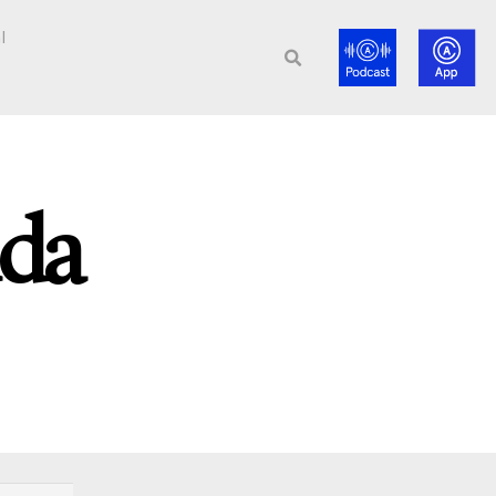
l
uda