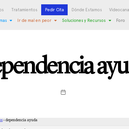
os
Tratamientos
Pedir Cita
Dónde Estamos
Videocana
mas
Ir de mal en peor
Soluciones y Recursos
Foro
pendencia ay
os
›
dependencia ayuda