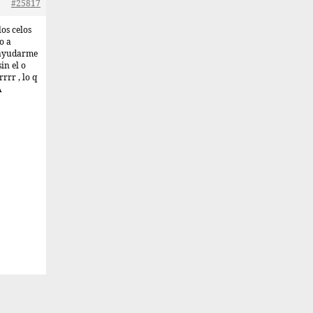
#25817
los celos
o a
 ayudarme
in el o
rrr , lo q
A