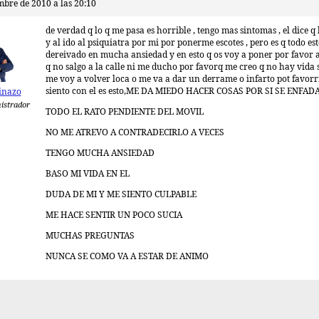
mbre de 2010 a las 20:10
de verdad q lo q me pasa es horrible , tengo mas sintomas , el dice q 
y al ido al psiquiatra por mi por ponerme escotes , pero es q todo est
dereivado en mucha ansiedad y en esto q os voy a poner por favor
q no salgo a la calle ni me ducho por favorq me creo q no hay vida s
me voy a volver loca o me va a dar un derrame o infarto pot favorrr
siento con el es esto,ME DA MIEDO HACER COSAS POR SI SE ENFAD
inazo
istrador
TODO EL RATO PENDIENTE DEL MOVIL
NO ME ATREVO A CONTRADECIRLO A VECES
TENGO MUCHA ANSIEDAD
BASO MI VIDA EN EL
DUDA DE MI Y ME SIENTO CULPABLE
ME HACE SENTIR UN POCO SUCIA
MUCHAS PREGUNTAS
NUNCA SE COMO VA A ESTAR DE ANIMO