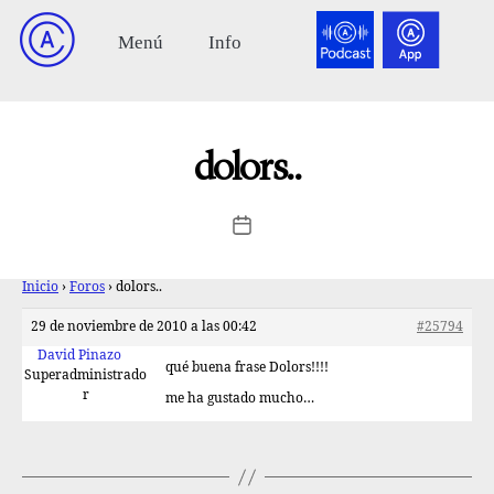
dolors..
Inicio
›
Foros
›
dolors..
29 de noviembre de 2010 a las 00:42
#25794
David Pinazo
qué buena frase Dolors!!!!
Superadministrado
r
me ha gustado mucho…