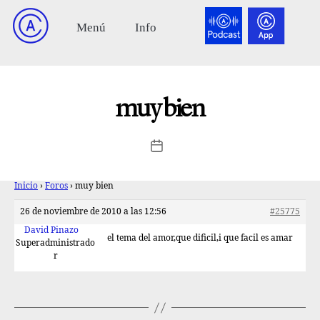
muy bien
Inicio
›
Foros
›
muy bien
26 de noviembre de 2010 a las 12:56
#25775
David Pinazo
el tema del amor,que dificil,i que facil es amar
Superadministrado
r