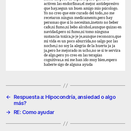
activen las endorfinas,el mejor antidepresivo
que hay,segun un buen amigo mio psicologo.
Yo no creo que este curado del todo,,no me
recetaron ningun medicamento,pero hay
personas que si lo necesitan,inetnto no beber
cafe,ni fumo,ni bebo alcohol,aunque quizas en
navidad,pero ni fumo,ni tomo ninguna
sustancia toxica,je je je,aunque reconozco,que
mi vida es un poco aburrida,no salgo por las
noches,i no soy la alegria de la huerta ja ja
ja,pero he mejorado m ucho,no se si te servira
de algo,pero yo creo en las terapias
cognitivas,a mi me han ido muy bien,espero
haberte sigo de alguna ayuda
←
Respuesta a: Hipocondría, ansiedad o algo
más?
→
RE: Como ayudar