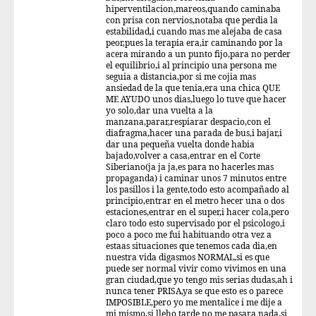
hiperventilacion,mareos,quando caminaba
con prisa con nervios,notaba que perdia la
estabilidad,i cuando mas me alejaba de casa
peor,pues la terapia era,ir caminando por la
acera mirando a un punto fijo,para no perder
el equilibrio,i al principio una persona me
seguia a distancia,por si me cojia mas
ansiedad de la que tenia,era una chica QUE
ME AYUDO unos dias,luego lo tuve que hacer
yo solo,dar una vuelta a la
manzana,parar,respiarar despacio,con el
diafragma,hacer una parada de bus,i bajar,i
dar una pequeña vuelta donde habia
bajado,volver a casa,entrar en el Corte
Siberiano(ja ja ja,es para no hacerles mas
propaganda) i caminar unos 7 minutos entre
los pasillos i la gente,todo esto acompañado al
principio,entrar en el metro hecer una o dos
estaciones,entrar en el super,i hacer cola,pero
claro todo esto supervisado por el psicologo,i
poco a poco me fui habituando otra vez a
estaas situaciones que tenemos cada dia,en
nuestra vida digasmos NORMAL,si es que
puede ser normal vivir como vivimos en una
gran ciudad,que yo tengo mis serias dudas,ah i
nunca tener PRISA,ya se que esto es o parece
IMPOSIBLE,pero yo me mentalice i me dije a
mi mismo,si lleho tarde no me pasara nada,si