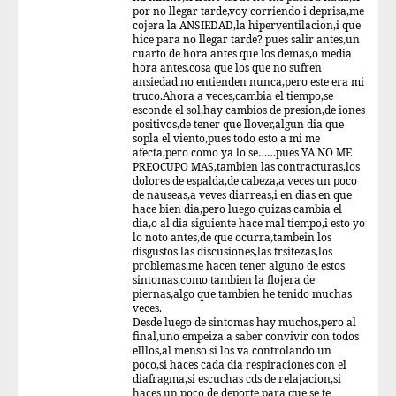
por no llegar tarde,voy corriendo i deprisa,me
cojera la ANSIEDAD,la hiperventilacion,i que
hice para no llegar tarde? pues salir antes,un
cuarto de hora antes que los demas,o media
hora antes,cosa que los que no sufren
ansiedad no entienden nunca,pero este era mi
truco.Ahora a veces,cambia el tiempo,se
esconde el sol,hay cambios de presion,de iones
positivos,de tener que llover,algun dia que
sopla el viento,pues todo esto a mi me
afecta,pero como ya lo se……pues YA NO ME
PREOCUPO MAS,tambien las contracturas,los
dolores de espalda,de cabeza,a veces un poco
de nauseas,a veves diarreas,i en dias en que
hace bien dia,pero luego quizas cambia el
dia,o al dia siguiente hace mal tiempo,i esto yo
lo noto antes,de que ocurra,tambein los
disgustos las discusiones,las trsitezas,los
problemas,me hacen tener alguno de estos
sintomas,como tambien la flojera de
piernas,algo que tambien he tenido muchas
veces.
Desde luego de sintomas hay muchos,pero al
final,uno empeiza a saber convivir con todos
elllos,al menso si los va controlando un
poco,si haces cada dia respiraciones con el
diafragma,si escuchas cds de relajacion,si
haces un poco de deporte para que se te