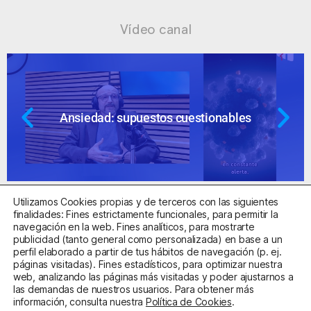
Vídeo canal
Ansiedad: supuestos cuestionables
Utilizamos Cookies propias y de terceros con las siguientes
finalidades: Fines estrictamente funcionales, para permitir la
navegación en la web. Fines analíticos, para mostrarte
publicidad (tanto general como personalizada) en base a un
perfil elaborado a partir de tus hábitos de navegación (p. ej.
Centro Sanitario Autorizado con el código E08737002
páginas visitadas). Fines estadísticos, para optimizar nuestra
web, analizando las páginas más visitadas y poder ajustarnos a
las demandas de nuestros usuarios. Para obtener más
Aviso Legal
Política de Privacidad
Política de Cookies
información, consulta nuestra
Política de Cookies
.