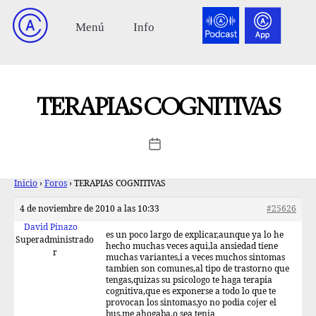
TERAPIAS COGNITIVAS
Inicio
›
Foros
›
TERAPIAS COGNITIVAS
4 de noviembre de 2010 a las 10:33
#25626
David Pinazo
es un poco largo de explicar,aunque ya lo he
Superadministrado
hecho muchas veces aqui,la ansiedad tiene
r
muchas variantes,i a veces muchos sintomas
tambien son comunes,al tipo de trastorno que
tengas,quizas su psicologo te haga terapia
cognitiva,que es exponerse a todo lo que te
provocan los sintomas,yo no podia cojer el
bus,me ahogaba,o sea tenia