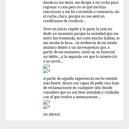
donde no las tenía, me dirigía a mi coche para
regresar a casa pero no sé qué me hizo
reaccionar y me fui corriendo a comisaría, sin
el coche, claro, porque no me sentí en
condiciones de conducir….
Tuve un juicio rápido y lo gané, la juez no
dudó un momento porque la ansiedad que me
entró fue tremenda, me costó mucho hablar, se
me secaba la boca….la evidencia de mi estado
anímico delató a un sinverguenza que, a
partir de ese momento, sumó en su historial
un delito….y la segunda vez que lo intente irá
a la carcel…
A partir de aquella experiencia me he sentido
más fuerte. Ahora soy capaz de pedir una hoja
de reclamaciones en cualquier sitio donde
considere que no soy bien atendida y cuidadín
con el que vuelva a amenazarme….
un abrazo.