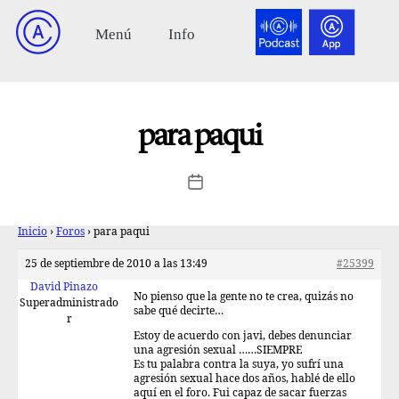
para paqui
Inicio
›
Foros
›
para paqui
25 de septiembre de 2010 a las 13:49
#25399
David Pinazo
No pienso que la gente no te crea, quizás no
Superadministrado
sabe qué decirte…
r
Estoy de acuerdo con javi, debes denunciar
una agresión sexual ……SIEMPRE
Es tu palabra contra la suya, yo sufrí una
agresión sexual hace dos años, hablé de ello
aquí en el foro. Fui capaz de sacar fuerzas