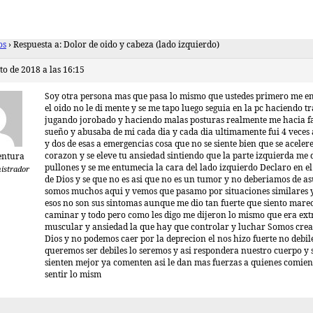
os
›
Respuesta a: Dolor de oido y cabeza (lado izquierdo)
to de 2018 a las 16:15
Soy otra persona mas que pasa lo mismo que ustedes primero me e
el oido no le di mente y se me tapo luego seguia en la pc haciendo t
jugando jorobado y haciendo malas posturas realmente me hacia fa
sueño y abusaba de mi cada dia y cada dia ultimamente fui 4 veces
y dos de esas a emergencias cosa que no se siente bien que se acelere
corazon y se eleve tu ansiedad sintiendo que la parte izquierda me
entura
pullones y se me entumecia la cara del lado izquierdo Declaro en 
istrador
de Dios y se que no es asi que no es un tumor y no deberiamos de a
somos muchos aqui y vemos que pasamo por situaciones similares 
esos no son sus sintomas aunque me dio tan fuerte que siento mareo
caminar y todo pero como les digo me dijeron lo mismo que era ext
muscular y ansiedad la que hay que controlar y luchar Somos crea
Dios y no podemos caer por la deprecion el nos hizo fuerte no debile
queremos ser debiles lo seremos y asi respondera nuestro cuerpo y s
sienten mejor ya comenten asi le dan mas fuerzas a quienes comie
sentir lo mism