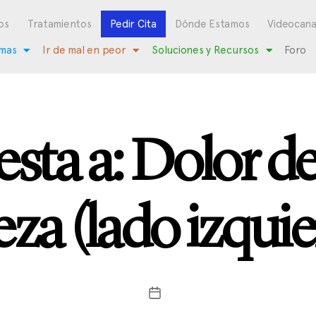
os
Tratamientos
Pedir Cita
Dónde Estamos
Videocana
mas
Ir de mal en peor
Soluciones y Recursos
Foro
sta a: Dolor de
za (lado izqui