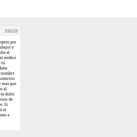
#46328
mpezo por
rabajos y
lta el
 al medico
 tu
 daba
el nombre
sustarnos
y mas que
s al
res dolor
cion de
s. Si
i se
nzan a