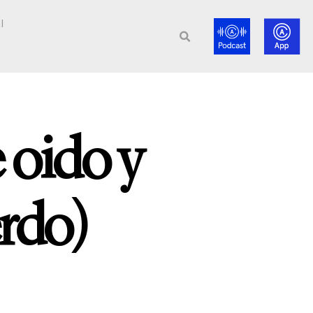
l
 oido y
erdo)