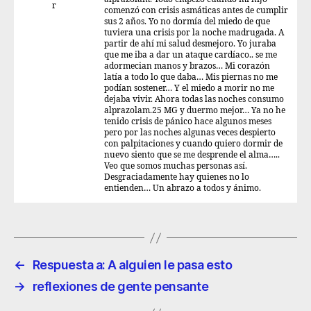
r
comenzó con crisis asmáticas antes de cumplir
sus 2 años. Yo no dormía del miedo de que
tuviera una crisis por la noche madrugada. A
partir de ahí mi salud desmejoro. Yo juraba
que me iba a dar un ataque cardíaco.. se me
adormecian manos y brazos… Mi corazón
latía a todo lo que daba… Mis piernas no me
podían sostener… Y el miedo a morir no me
dejaba vivir. Ahora todas las noches consumo
alprazolam.25 MG y duermo mejor… Ya no he
tenido crisis de pánico hace algunos meses
pero por las noches algunas veces despierto
con palpitaciones y cuando quiero dormir de
nuevo siento que se me desprende el alma…..
Veo que somos muchas personas así.
Desgraciadamente hay quienes no lo
entienden… Un abrazo a todos y ánimo.
←
Respuesta a: A alguien le pasa esto
→
reflexiones de gente pensante