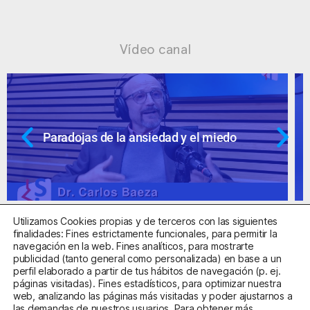
Vídeo canal
Ansiedad: supuestos cuestionables
Utilizamos Cookies propias y de terceros con las siguientes
finalidades: Fines estrictamente funcionales, para permitir la
navegación en la web. Fines analíticos, para mostrarte
publicidad (tanto general como personalizada) en base a un
perfil elaborado a partir de tus hábitos de navegación (p. ej.
Centro Sanitario Autorizado con el código E08737002
páginas visitadas). Fines estadísticos, para optimizar nuestra
web, analizando las páginas más visitadas y poder ajustarnos a
las demandas de nuestros usuarios. Para obtener más