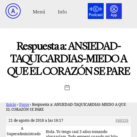
Respuesta a: ANSIEDAD-
TAQUICARDIAS-MIEDO A
QUE EL CORAZÓN SE PARE
Inicio
›
Foros
›
Respuesta a: ANSIEDAD-TAQUICARDIAS-MIEDO A QUE
EL CORAZÓN SE PARE
21 de agosto de 2018 a las 16:17
#46326
A
Hola. Yo tengo casi 3 años tomando
Superadministrado
alprazolam. Todo empezó cuando mi hijo