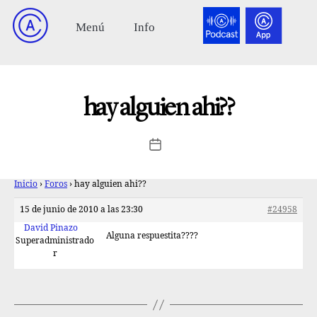
hay alguien ahi??
Inicio
›
Foros
›
hay alguien ahi??
15 de junio de 2010 a las 23:30
#24958
David Pinazo
Alguna respuestita????
Superadministrado
r