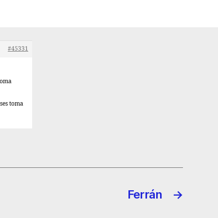
#45331
 toma
ases toma
Ferrán
→