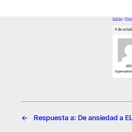
Inicio
›
For
9 de octub
AN
Superadmin
←
Respuesta a: De ansiedad a E