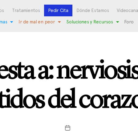
os
Tratamientos
Pedir Cita
Dónde Estamos
Videocana
mas
Ir de mal en peor
Soluciones y Recursos
Foro
sta a: nerviosi
atidos del coraz