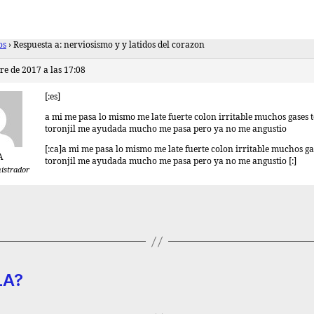
os
›
Respuesta a: nerviosismo y y latidos del corazon
re de 2017 a las 17:08
[:es]
a mi me pasa lo mismo me late fuerte colon irritable muchos gases
toronjil me ayudada mucho me pasa pero ya no me angustio
[:ca]a mi me pasa lo mismo me late fuerte colon irritable muchos g
A
toronjil me ayudada mucho me pasa pero ya no me angustio [:]
istrador
LA?