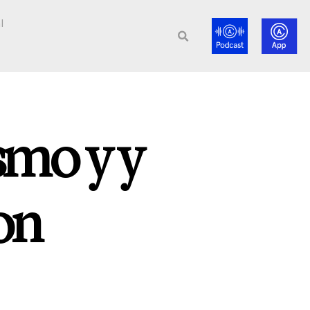
l
smo y y
on