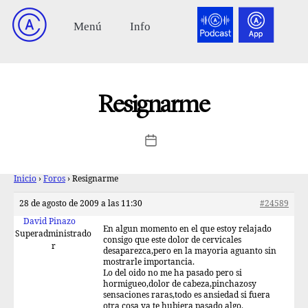
Resignarme
Inicio
›
Foros
›
Resignarme
28 de agosto de 2009 a las 11:30
#24589
David Pinazo
En algun momento en el que estoy relajado
Superadministrado
consigo que este dolor de cervicales
r
desaparezca,pero en la mayoria aguanto sin
mostrarle importancia.
Lo del oido no me ha pasado pero si
hormigueo,dolor de cabeza,pinchazosy
sensaciones raras,todo es ansiedad si fuera
otra cosa ya te hubiera pasado algo.