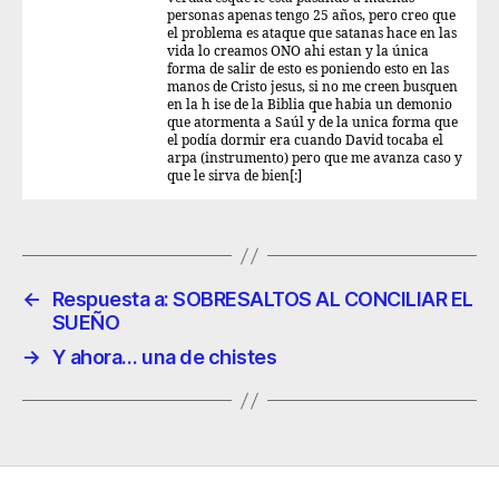
personas apenas tengo 25 años, pero creo que
el problema es ataque que satanas hace en las
vida lo creamos ONO ahi estan y la única
forma de salir de esto es poniendo esto en las
manos de Cristo jesus, si no me creen busquen
en la h ise de la Biblia que habia un demonio
que atormenta a Saúl y de la unica forma que
el podía dormir era cuando David tocaba el
arpa (instrumento) pero que me avanza caso y
que le sirva de bien[:]
←
Respuesta a: SOBRESALTOS AL CONCILIAR EL
SUEÑO
→
Y ahora… una de chistes