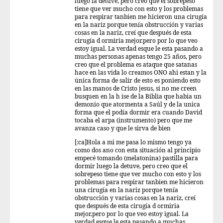
luego la detuve, pero creo que el sobrepeso
tiene que ver mucho con esto y los problemas
para respirar tanbien me hicieron una cirugía
en la nariz porque tenía obstrucción y varias
cosas en la nariz, creí que después de esta
cirugía d ormiria mejor.pero por lo que veo
estoy igual. La verdad esque le esta pasando a
muchas personas apenas tengo 25 años, pero
creo que el problema es ataque que satanas
hace en las vida lo creamos ONO ahi estan y la
única forma de salir de esto es poniendo esto
en las manos de Cristo jesus, si no me creen
busquen en la h ise de la Biblia que habia un
demonio que atormenta a Saúl y de la unica
forma que el podía dormir era cuando David
tocaba el arpa (instrumento) pero que me
avanza caso y que le sirva de bien
[:ca]Hola a mi me pasa lo mismo tengo ya
como dos ano con esta situación al principio
empecé tomando (melatonina) pastilla para
dormir luego la detuve, pero creo que el
sobrepeso tiene que ver mucho con esto y los
problemas para respirar tanbien me hicieron
una cirugía en la nariz porque tenía
obstrucción y varias cosas en la nariz, creí
que después de esta cirugía d ormiria
mejor.pero por lo que veo estoy igual. La
verdad esque le esta pasando a muchas