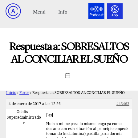
Respuesta a: SOBRESALTOS
AL CONCILIAR EL SUEÑO
Inicio
›
Foros
›
Respuesta a: SOBRESALTOS AL CONCILIAR EL SUEÑO
4 de enero de 2017 a las 12:26
#43463
Odalis
[:es]
Superadministrado
r
Hola a mi me pasa lo mismo tengo ya como
dos ano con esta situación al principio empecé
tomando (melatonina) pastilla para dormir