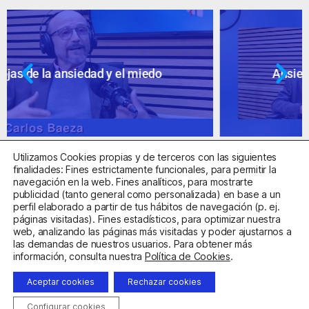
Ansiedad: supuestos cuestionables
Utilizamos Cookies propias y de terceros con las siguientes
finalidades: Fines estrictamente funcionales, para permitir la
navegación en la web. Fines analíticos, para mostrarte
publicidad (tanto general como personalizada) en base a un
perfil elaborado a partir de tus hábitos de navegación (p. ej.
Centro Sanitario Autorizado con el código E08737002
páginas visitadas). Fines estadísticos, para optimizar nuestra
web, analizando las páginas más visitadas y poder ajustarnos a
las demandas de nuestros usuarios. Para obtener más
Aviso Legal
Política de Privacidad
Política de Cookies
información, consulta nuestra
Política de Cookies
.
Condiciones Generales de Contratación
Aceptar cookies
Rechazar cookies
Clínica de la Ansiedad. Teléfonos:
932263020
y
918299392
.
Correo:
info@clinicadeansiedad.com
Configurar cookies