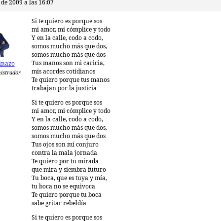
 de 2009 a las 16:07
Si te quiero es porque sos
mi amor, mi cómplice y todo
Y en la calle, codo a codo,
somos mucho más que dos,
somos mucho más que dos
Tus manos son mi caricia,
inazo
mis acordes cotidianos
istrador
Te quiero porque tus manos
trabajan por la justicia
Si te quiero es porque sos
mi amor, mi cómplice y todo
Y en la calle, codo a codo,
somos mucho más que dos,
somos mucho más que dos
Tus ojos son mi conjuro
contra la mala jornada
Te quiero por tu mirada
que mira y siembra futuro
Tu boca, que es tuya y mía,
tu boca no se equivoca
Te quiero porque tu boca
sabe gritar rebeldía
Si te quiero es porque sos