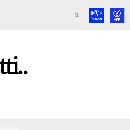
l
i..