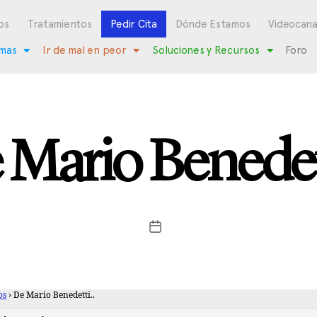
os
Tratamientos
Pedir Cita
Dónde Estamos
Videocana
mas
Ir de mal en peor
Soluciones y Recursos
Foro
 Mario Benedett
os
›
De Mario Benedetti..