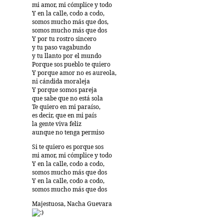
mi amor, mi cómplice y todo
Y en la calle, codo a codo,
somos mucho más que dos,
somos mucho más que dos
Y por tu rostro sincero
y tu paso vagabundo
y tu llanto por el mundo
Porque sos pueblo te quiero
Y porque amor no es aureola,
ni cándida moraleja
Y porque somos pareja
que sabe que no está sola
Te quiero en mi paraíso,
es decir, que en mi país
la gente viva feliz
aunque no tenga permiso
Si te quiero es porque sos
mi amor, mi cómplice y todo
Y en la calle, codo a codo,
somos mucho más que dos
Y en la calle, codo a codo,
somos mucho más que dos
Majestuosa, Nacha Guevara