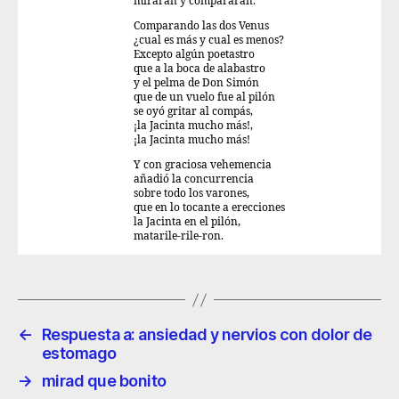
miraran y compararan.
Comparando las dos Venus
¿cual es más y cual es menos?
Excepto algún poetastro
que a la boca de alabastro
y el pelma de Don Simón
que de un vuelo fue al pilón
se oyó gritar al compás,
¡la Jacinta mucho más!,
¡la Jacinta mucho más!
Y con graciosa vehemencia
añadió la concurrencia
sobre todo los varones,
que en lo tocante a erecciones
la Jacinta en el pilón,
matarile-rile-ron.
←
Respuesta a: ansiedad y nervios con dolor de
estomago
→
mirad que bonito