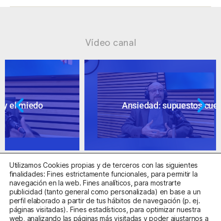
Vídeo canal
Ansiedad: supuestos cuestionables
Utilizamos Cookies propias y de terceros con las siguientes
finalidades: Fines estrictamente funcionales, para permitir la
navegación en la web. Fines analíticos, para mostrarte
publicidad (tanto general como personalizada) en base a un
perfil elaborado a partir de tus hábitos de navegación (p. ej.
Centro Sanitario Autorizado con el código E08737002
páginas visitadas). Fines estadísticos, para optimizar nuestra
web, analizando las páginas más visitadas y poder ajustarnos a