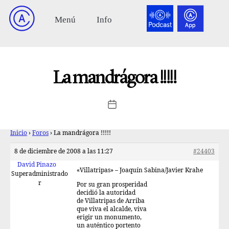
La mandrágora !!!!!
Inicio
›
Foros
›
La mandrágora !!!!!
8 de diciembre de 2008 a las 11:27
#24403
David Pinazo
«Villatripas» – Joaquín Sabina/Javier Krahe
Superadministrado
r
Por su gran prosperidad
decidió la autoridad
de Villatripas de Arriba
que viva el alcalde, viva
erigir un monumento,
un auténtico portento