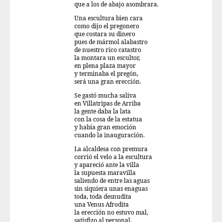
que a los de abajo asombrara.
Una escultura bien cara
como dijo el pregonero
que costara su dinero
pues de mármol alabastro
de nuestro rico catastro
la montara un escultor,
en plena plaza mayor
y terminaba el pregón,
será una gran erección.
Se gastó mucha saliva
en Villatripas de Arriba
la gente daba la lata
con la cosa de la estatua
y había gran emoción
cuando la inauguración.
La alcaldesa con premura
corrió el velo a la escultura
y apareció ante la villa
la supuesta maravilla
saliendo de entre las aguas
sin siquiera unas enaguas
toda, toda desnudita
una Venus Afrodita
la erección no estuvo mal,
satisfizo al personal.