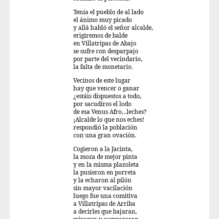
Tenía el pueblo de al lado
el ánimo muy picado
y allá habló el señor alcalde,
erigiremos de balde
en Villatripas de Abajo
se sufre con desparpajo
por parte del vecindario,
la falta de monetario.
Vecinos de este lugar
hay que vencer o ganar
¿estáis dispuestos a todo,
por sacudiros el lodo
de esa Venus Afro…leches?
¡Alcalde lo que nos eches!
respondió la población
con una gran ovación.
Cogieron a la Jacinta,
la moza de mejor pinta
y en la misma plazoleta
la pusieron en porreta
y la echaron al pilón
sin mayor vacilación
luego fue una comitiva
a Villatripas de Arriba
a decirles que bajaran,