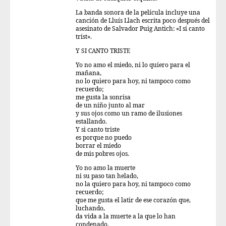
La banda sonora de la película incluye una
canción de Lluís Llach escrita poco después del
asesinato de Salvador Puig Antich: «I si canto
trist».
Y SI CANTO TRISTE
Yo no amo el miedo, ni lo quiero para el
mañana,
no lo quiero para hoy, ni tampoco como
recuerdo;
me gusta la sonrisa
de un niño junto al mar
y sus ojos como un ramo de ilusiones
estallando.
Y si canto triste
es porque no puedo
borrar el miedo
de mis pobres ojos.
Yo no amo la muerte
ni su paso tan helado,
no la quiero para hoy, ni tampoco como
recuerdo;
que me gusta el latir de ese corazón que,
luchando,
da vida a la muerte a la que lo han
condenado.