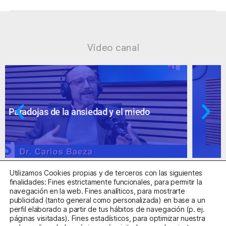
Vídeo canal
Ansiedad: supuestos cuestionables
Utilizamos Cookies propias y de terceros con las siguientes
finalidades: Fines estrictamente funcionales, para permitir la
navegación en la web. Fines analíticos, para mostrarte
publicidad (tanto general como personalizada) en base a un
perfil elaborado a partir de tus hábitos de navegación (p. ej.
Centro Sanitario Autorizado con el código E08737002
páginas visitadas). Fines estadísticos, para optimizar nuestra