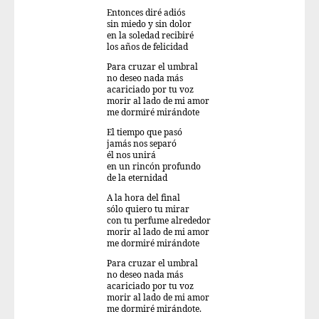
Entonces diré adiós
sin miedo y sin dolor
en la soledad recibiré
los años de felicidad
Para cruzar el umbral
no deseo nada más
acariciado por tu voz
morir al lado de mi amor
me dormiré mirándote
El tiempo que pasó
jamás nos separó
él nos unirá
en un rincón profundo
de la eternidad
A la hora del final
sólo quiero tu mirar
con tu perfume alrededor
morir al lado de mi amor
me dormiré mirándote
Para cruzar el umbral
no deseo nada más
acariciado por tu voz
morir al lado de mi amor
me dormiré mirándote.