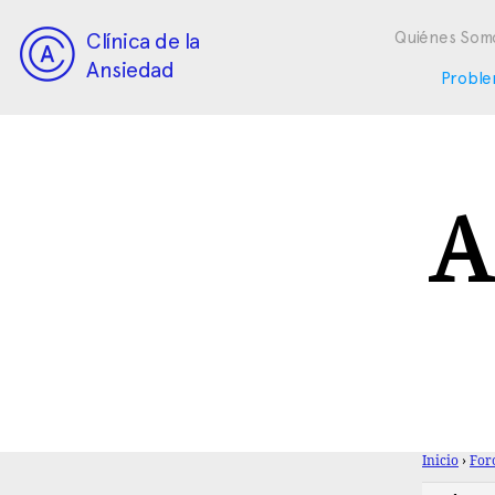
Clínica de la
Quiénes Som
Ansiedad
Proble
A 
Inicio
›
For