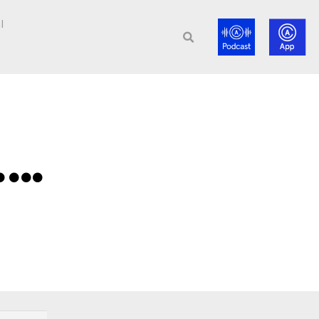
l
…..