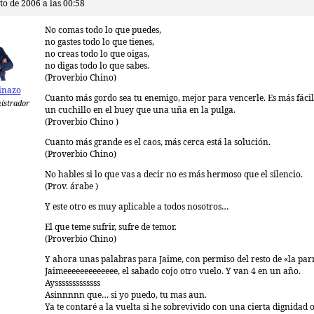
to de 2006 a las 00:58
No comas todo lo que puedes,
no gastes todo lo que tienes,
no creas todo lo que oigas,
no digas todo lo que sabes.
(Proverbio Chino)
inazo
Cuanto más gordo sea tu enemigo, mejor para vencerle. Es más fácil
istrador
un cuchillo en el buey que una uña en la pulga.
(Proverbio Chino )
Cuanto más grande es el caos, más cerca está la solución.
(Proverbio Chino)
No hables si lo que vas a decir no es más hermoso que el silencio.
(Prov. árabe )
Y este otro es muy aplicable a todos nosotros…
El que teme sufrir, sufre de temor.
(Proverbio Chino)
Y ahora unas palabras para Jaime, con permiso del resto de «la par
Jaimeeeeeeeeeeeee, el sabado cojo otro vuelo. Y van 4 en un año.
Aysssssssssssss
Asinnnnn que… si yo puedo, tu mas aun.
Ya te contaré a la vuelta si he sobrevivido con una cierta dignidad o