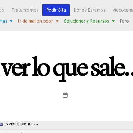
os
Tratamientos
Pedir Cita
Dónde Estamos
Videocana
mas
Ir de mal en peor
Soluciones y Recursos
Foro
ver lo que sale
os
›
A ver lo que sale…..