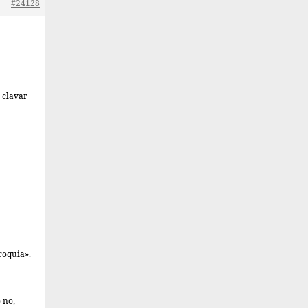
#24128
 clavar
roquia».
 no,