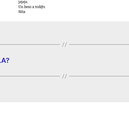
jejeje.
Un beso a tod@s
Nita
LA?