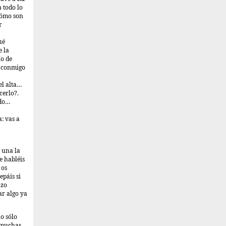
 todo lo
¿cómo son
r
ué
e la
ío de
a conmigo
el alta…
cerlo?.
odo…
: vas a
 una la
e habléis
 os
epáis si
azo
ar algo ya
o sólo
n muchas