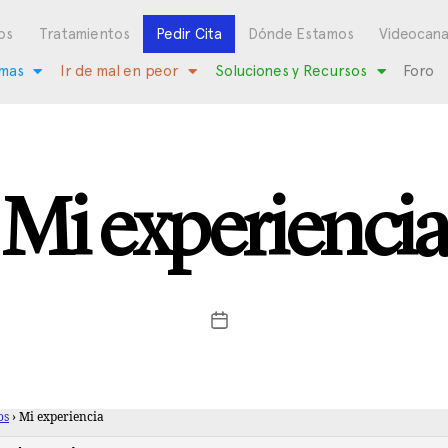
os
Tratamientos
Pedir Cita
Dónde Estamos
Videocana
mas
Ir de mal en peor
Soluciones y Recursos
Foro
Mi experiencia
os
›
Mi experiencia