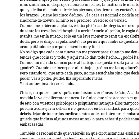
niño sanísimo, ni desproporcionado ni leches, la matrona le miraba
que yo le iba diciendo: mírele las piernas, ¿las tiene muy cortas?, 
los brazos?, ¿tiene los cinco deditos?, ¿la cara es normal o podría se
síndrome de down?. El niño era precioso. Precioso de verdad.
Cuando me subieron a planta, estaba pletórica de alegría, me dediq
durante los tres días del hospital a arrimármelo al pecho, le cogía d
manita, no tenía miedo,( sólo en un leve momento sentí un escalofr
duda, pero se disipó rápidamente), no permití que nadie se quedar
acompañándome porque me sentía muy fuerte.
No os digo que cada cosa nueva no me preocupase: Cuando me den 
tendré que cocinar y todo, y aquí me lo dan todo hecho… ¿podré ha
Cuando mi marido se incorpore al trabajo me quedaré sola para t
¿podré?. Cuando me incorpore al trabajo… ¿cómo me las apañaré?.
Pero cuando vi, que ante cada paso, no me escuchaba sino que decía
poder, vas a poder, ¡Pude!. Iba superando metas.
Y mi autoestima iba creciendo.
Chicas, no quiero que saquéis conclusiones erróneas de ésto. A cada
movida le va de diferente manera. Lo único que sí os aconsejo es qu
de ésto con vuestros psicólogos o psiquiatras (aunque ellos tampoco
puedan aconsejar si debéis o no quedaros embarazadas), para que s
debéis dejar de tomar los medicamentos antes de intentar el embar
(puede que incluso algunos meses antes), o para saber si podéis tom
embarazadas.
También os recomiendo que valoréis en qué circunstancias estáis: n
cuentan las ganas, también tenéis que estar algo más relajadas, si