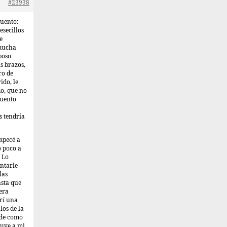
#23938
cuento:
esecillos
e
 mucha
poso
s brazos,
ro de
ido, le
do, que no
cuento
s tendría
empecé a
o poco a
 Lo
untarle
las
sta que
era
rí una
los de la
nde como
Tuve a mi