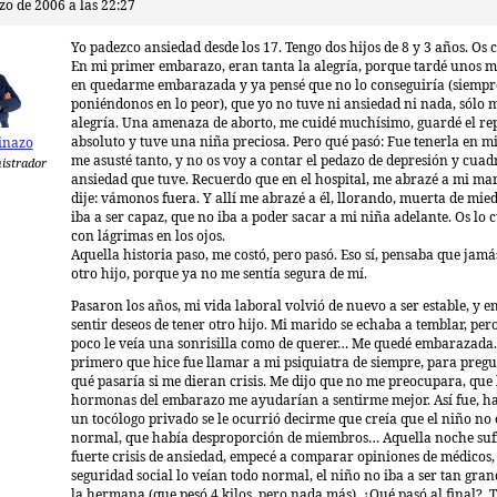
zo de 2006 a las 22:27
Yo padezco ansiedad desde los 17. Tengo dos hijos de 8 y 3 años. Os 
En mi primer embarazo, eran tanta la alegría, porque tardé unos m
en quedarme embarazada y ya pensé que no lo conseguiría (siempr
poniéndonos en lo peor), que yo no tuve ni ansiedad ni nada, sólo
alegría. Una amenaza de aborto, me cuidé muchísimo, guardé el re
absoluto y tuve una niña preciosa. Pero qué pasó: Fue tenerla en mi
inazo
me asusté tanto, y no os voy a contar el pedazo de depresión y cuad
istrador
ansiedad que tuve. Recuerdo que en el hospital, me abrazé a mi mar
dije: vámonos fuera. Y allí me abrazé a él, llorando, muerta de mie
iba a ser capaz, que no iba a poder sacar a mi niña adelante. Os lo 
con lágrimas en los ojos.
Aquella historia paso, me costó, pero pasó. Eso sí, pensaba que jamá
otro hijo, porque ya no me sentía segura de mí.
Pasaron los años, mi vida laboral volvió de nuevo a ser estable, y 
sentir deseos de tener otro hijo. Mi marido se echaba a temblar, per
poco le veía una sonrisilla como de querer… Me quedé embarazada.
primero que hice fue llamar a mi psiquiatra de siempre, para preg
qué pasaría si me dieran crisis. Me dijo que no me preocupara, que 
hormonas del embarazo me ayudarían a sentirme mejor. Así fue, ha
un tocólogo privado se le ocurrió decirme que creía que el niño no 
normal, que había desproporción de miembros… Aquella noche suf
fuerte crisis de ansiedad, empecé a comparar opiniones de médicos, 
seguridad social lo veían todo normal, el niño no iba a ser tan gra
la hermana (que pesó 4 kilos, pero nada más). ¿Qué pasó al final?. 