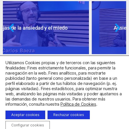
Ansiedad: supuestos cuestionables
Utilizamos Cookies propias y de terceros con las siguientes
finalidades: Fines estrictamente funcionales, para permitir la
navegación en la web. Fines analíticos, para mostrarte
publicidad (tanto general como personalizada) en base a un
perfil elaborado a partir de tus hábitos de navegación (p. ej.
Centro Sanitario Autorizado con el código E08737002
páginas visitadas). Fines estadísticos, para optimizar nuestra
web, analizando las páginas más visitadas y poder ajustarnos a
las demandas de nuestros usuarios. Para obtener más
Aviso Legal
Política de Privacidad
Política de Cookies
información, consulta nuestra
Política de Cookies
.
Condiciones Generales de Contratación
Aceptar cookies
Rechazar cookies
Clínica de la Ansiedad. Teléfonos:
932263020
y
918299392
.
Correo:
info@clinicadeansiedad.com
Configurar cookies