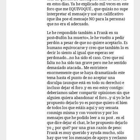
en estos días. Ya he explicado mil veces en este
foro que me EQUIVOQUÉ , que quizás no supe
interpretar el mensaje y usé un calificativo
(que iba poe el mensaje NO para la persona)
que no era el adecuado.
Le he respondido también a Frank en su
post»Bufón ha muerto», le he vuelto a pedir
perdón a pesar de que no quiere aceptarlo. Es
humano equivocarse y creo que también lo es
decir lo siento al igual que esperas ser
perdonado…no ha sido el caso. Creo que mi
falta no ha sido tan grave pero me he sentido
demasiado atacada.. Me entristece
enormemente que se haya dramatizado este
tema hasta el punto de no aceptar una
disculpa (aunque está en todo su derecho) e
incluso dejar el foro ,y en eso estoy contigo:
deberíamos saber compartir opiniones sin que
alguien quiera abandonar el foro…y si yo le he
propuesto dejarlo yo es porque quiero el bien
de todos los que estáis aquí y soy sensata
conmigo misma y con vosotros y por los
mensajes que he podido leer a su post . en el
que dice dejar el chat, le he propuesto dejarlo
yo ¿ por qué? por una gran razón de peso:
Frank es muy querido y ayuda mucho, sólo
hay que ver los mensajes de apoyo y reclamo