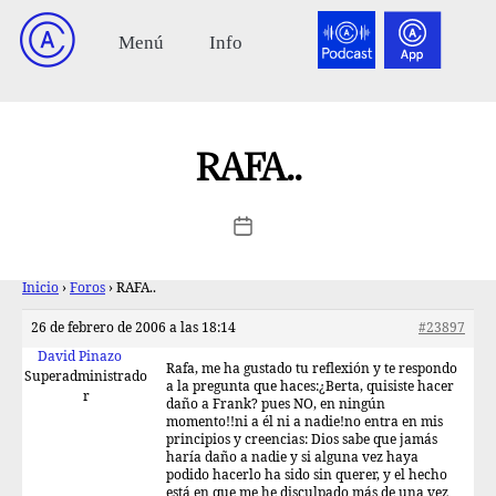
RAFA..
Inicio
›
Foros
›
RAFA..
26 de febrero de 2006 a las 18:14
#23897
David Pinazo
Rafa, me ha gustado tu reflexión y te respondo
Superadministrado
a la pregunta que haces:¿Berta, quisiste hacer
r
daño a Frank? pues NO, en ningún
momento!!ni a él ni a nadie!no entra en mis
principios y creencias: Dios sabe que jamás
haría daño a nadie y si alguna vez haya
podido hacerlo ha sido sin querer, y el hecho
está en que me he disculpado más de una vez