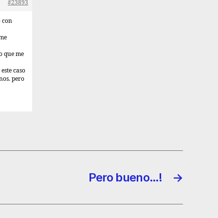
#23893
o con
 me
lo que me
 este caso
nos. pero
Pero bueno…!
→