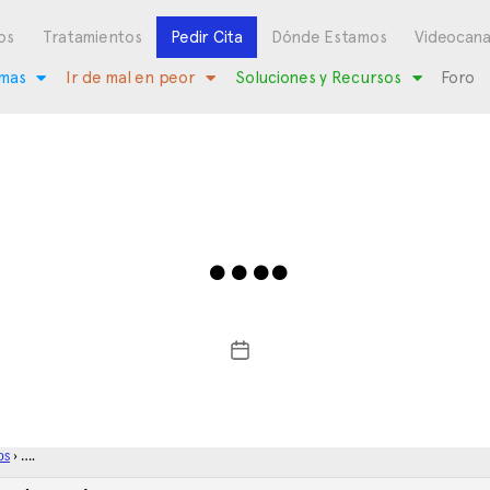
os
Tratamientos
Pedir Cita
Dónde Estamos
Videocana
mas
Ir de mal en peor
Soluciones y Recursos
Foro
….
os
›
….