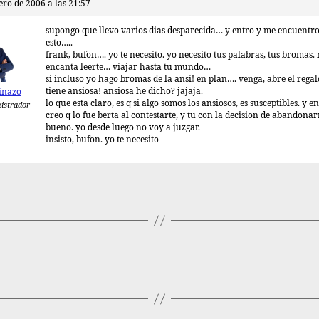
ero de 2006 a las 21:57
supongo que llevo varios dias desparecida… y entro y me encuentr
esto…..
frank, bufon…. yo te necesito. yo necesito tus palabras, tus bromas.
encanta leerte… viajar hasta tu mundo…
si incluso yo hago bromas de la ansi! en plan…. venga, abre el rega
tiene ansiosa! ansiosa he dicho? jajaja.
inazo
lo que esta claro, es q si algo somos los ansiosos, es susceptibles. y en
istrador
creo q lo fue berta al contestarte, y tu con la decision de abandonar
bueno. yo desde luego no voy a juzgar.
insisto, bufon. yo te necesito