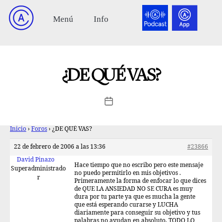
¿DE QUÉ VAS?
Inicio
›
Foros
›
¿DE QUÉ VAS?
22 de febrero de 2006 a las 13:36
#23866
David Pinazo
Hace tiempo que no escribo pero este mensaje
Superadministrado
no puedo permitirlo en mis objetivos .
r
Primeramente la forma de enfocar lo que dices
de QUE LA ANSIEDAD NO SE CURA es muy
dura por tu parte ya que es mucha la gente
que está esperando curarse y LUCHA
diariamente para conseguir su objetivo y tus
palabras no ayudan en absoluto, TODO LO