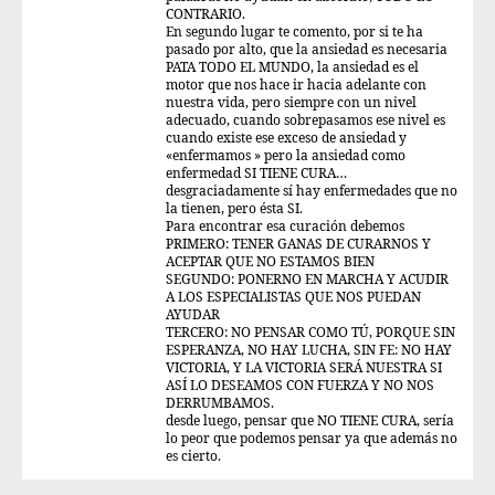
CONTRARIO.
En segundo lugar te comento, por si te ha
pasado por alto, que la ansiedad es necesaria
PATA TODO EL MUNDO, la ansiedad es el
motor que nos hace ir hacia adelante con
nuestra vida, pero siempre con un nivel
adecuado, cuando sobrepasamos ese nivel es
cuando existe ese exceso de ansiedad y
«enfermamos » pero la ansiedad como
enfermedad SI TIENE CURA…
desgraciadamente sí hay enfermedades que no
la tienen, pero ésta SI.
Para encontrar esa curación debemos
PRIMERO: TENER GANAS DE CURARNOS Y
ACEPTAR QUE NO ESTAMOS BIEN
SEGUNDO: PONERNO EN MARCHA Y ACUDIR
A LOS ESPECIALISTAS QUE NOS PUEDAN
AYUDAR
TERCERO: NO PENSAR COMO TÚ, PORQUE SIN
ESPERANZA, NO HAY LUCHA, SIN FE: NO HAY
VICTORIA, Y LA VICTORIA SERÁ NUESTRA SI
ASÍ LO DESEAMOS CON FUERZA Y NO NOS
DERRUMBAMOS.
desde luego, pensar que NO TIENE CURA, sería
lo peor que podemos pensar ya que además no
es cierto.