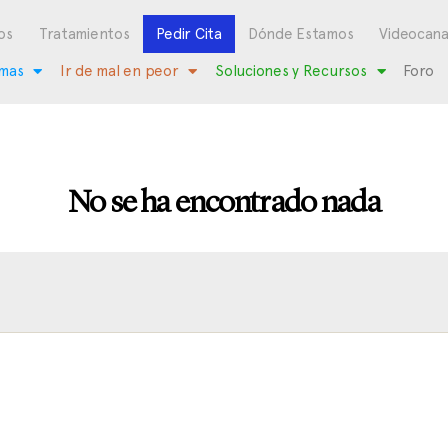
os
Tratamientos
Pedir Cita
Dónde Estamos
Videocana
mas
Ir de mal en peor
Soluciones y Recursos
Foro
No se ha encontrado nada