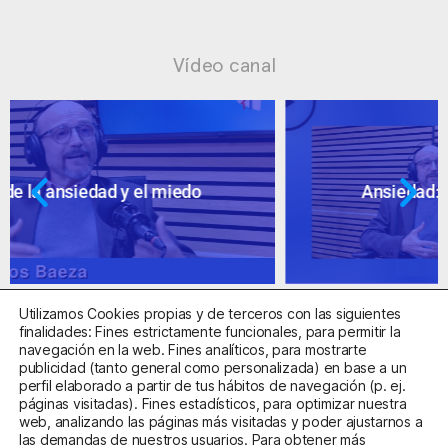
Vídeo canal
Ansiedad: supuestos cuestionables
Utilizamos Cookies propias y de terceros con las siguientes
finalidades: Fines estrictamente funcionales, para permitir la
navegación en la web. Fines analíticos, para mostrarte
publicidad (tanto general como personalizada) en base a un
perfil elaborado a partir de tus hábitos de navegación (p. ej.
Centro Sanitario Autorizado con el código E08737002
páginas visitadas). Fines estadísticos, para optimizar nuestra
web, analizando las páginas más visitadas y poder ajustarnos a
las demandas de nuestros usuarios. Para obtener más
Aviso Legal
Política de Privacidad
Política de Cookies