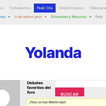
os
Tratamientos
Pedir Cita
Dónde Estamos
Videocana
mas
Ir de mal en peor
Soluciones y Recursos
Foro
Yolanda
Debates
favoritos del
foro
¡Vaya, no hay debates aquí!