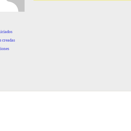
niciados
s creadas
ciones