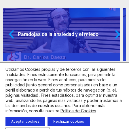
do
Ansiedad: supuestos cuestionable
Utilizamos Cookies propias y de terceros con las siguientes
finalidades: Fines estrictamente funcionales, para permitir la
navegación en la web. Fines analíticos, para mostrarte
publicidad (tanto general como personalizada) en base a un
perfil elaborado a partir de tus hábitos de navegación (p. ej.
Centro Sanitario Autorizado con el código E08737002
páginas visitadas). Fines estadísticos, para optimizar nuestra
web, analizando las páginas más visitadas y poder ajustarnos a
las demandas de nuestros usuarios. Para obtener más
Aviso Legal
Política de Privacidad
Política de Cookies
información, consulta nuestra
Política de Cookies
.
Condiciones Generales de Contratación
Aceptar cookies
Rechazar cookies
Clínica de la Ansiedad. Teléfonos:
932263020
y
918299392
.