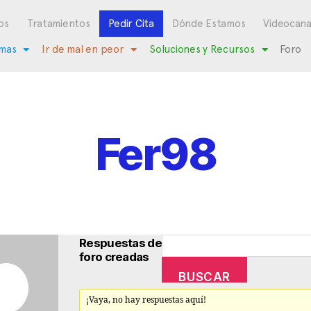
os
Tratamientos
Pedir Cita
Dónde Estamos
Videocana
mas
Ir de mal en peor
Soluciones y Recursos
Foro
Fer98
Respuestas de
foro creadas
¡Vaya, no hay respuestas aquí!