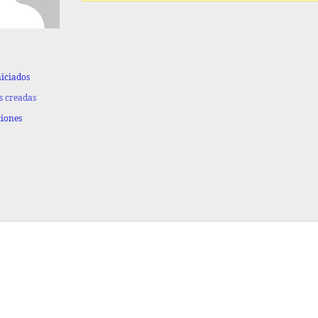
niciados
s creadas
ciones