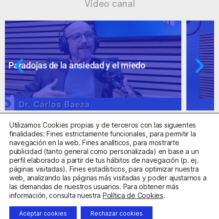
Vídeo canal
Ansiedad: supuestos cuestionables
Utilizamos Cookies propias y de terceros con las siguientes
finalidades: Fines estrictamente funcionales, para permitir la
navegación en la web. Fines analíticos, para mostrarte
publicidad (tanto general como personalizada) en base a un
perfil elaborado a partir de tus hábitos de navegación (p. ej.
Centro Sanitario Autorizado con el código E08737002
páginas visitadas). Fines estadísticos, para optimizar nuestra
web, analizando las páginas más visitadas y poder ajustarnos a
las demandas de nuestros usuarios. Para obtener más
Aviso Legal
Política de Privacidad
Política de Cookies
información, consulta nuestra
Política de Cookies
.
Condiciones Generales de Contratación
Aceptar cookies
Rechazar cookies
Clínica de la Ansiedad. Teléfonos:
932263020
y
918299392
.