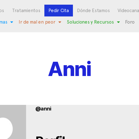
os
Tratamientos
Pedir Cita
Dónde Estamos
Videocana
mas
Ir de mal en peor
Soluciones y Recursos
Foro
Anni
@anni