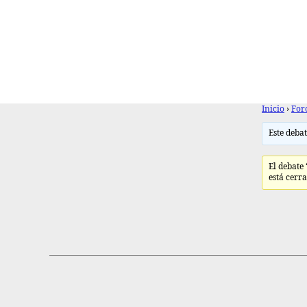
Inicio
›
For
Este debat
El debate 
está cerr