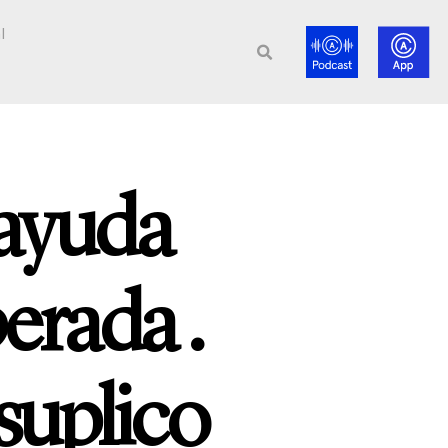
l
 ayuda
erada .
suplico