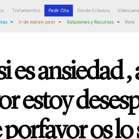
os
Tratamientos
Pedir Cita
Dónde Estamos
Videocana
mas
Ir de mal en peor
Soluciones y Recursos
Foro
si es ansiedad ,
or estoy desesp
 porfavor os lo 