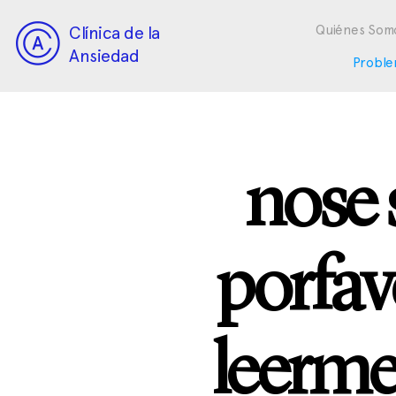
Clínica de la
Quiénes Som
Ansiedad
Proble
nose 
porfav
leerme