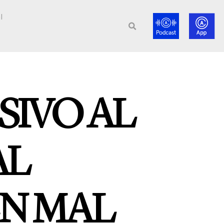
l
SIVO AL
AL
N MAL