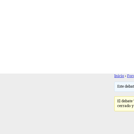
Inicio
›
For
Este debat
El debat
cerrado y