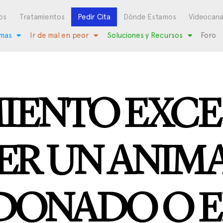
os
Tratamientos
Pedir Cita
Dónde Estamos
Videocana
mas
Ir de mal en peor
Soluciones y Recursos
Foro
IENTO EXCE
ER UN ANIM
DONADO O E