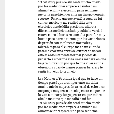
1:1:5/1:0:0 y pues de ahí sentí mucho miedo
por las mediciones empecé a cambiar mi
alimentación y ejerce sino para sentirme
mejor la pase bien durante un tiempo después
regreso . Pero lo que me ayudó a superar fui
con un médico y me realizó diferente
ejercicios donde Mila presión se alteró a
diferentes mediciones baja y subía la verdad
estuve como 2 horas en consulta pero fue muy
bueno para darme cuenta que las variaciones
de presión son totalmente normales y
tolerables para el cuerpo más a un cuando
pasamos por una crisis de estrés y ansiedad
esto es absolutamente normal y debes de
pensarlo así porque es la unica manera en que
bajará tu presión por qué lo que vives es una
obsesión y cuando menos pienses bajará y te
sentirás mejor lo prometo
[:ca]Hola urs. Yo estaba igual que tú hace un
tiempo pensé que era hipertenso me daba
mucho miedo mi presión arterial de echo a un
me pongo muy tenso de solo pensar en que me
la van a tomar y luego pensar en que saldrá
alta lo máximo que me salió a mi fue
1:1:5/1:0:0 y pues de ahí sentí mucho miedo
por las mediciones empecé a cambiar mi
alimentación y ejerce sino para sentirme