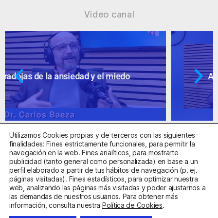
Vídeo canal
Ansiedad: supuestos cuestionables
Utilizamos Cookies propias y de terceros con las siguientes
finalidades: Fines estrictamente funcionales, para permitir la
navegación en la web. Fines analíticos, para mostrarte
publicidad (tanto general como personalizada) en base a un
perfil elaborado a partir de tus hábitos de navegación (p. ej.
Centro Sanitario Autorizado con el código E08737002
páginas visitadas). Fines estadísticos, para optimizar nuestra
web, analizando las páginas más visitadas y poder ajustarnos a
las demandas de nuestros usuarios. Para obtener más
Aviso Legal
Política de Privacidad
Política de Cookies
información, consulta nuestra
Política de Cookies
.
Condiciones Generales de Contratación