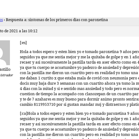
os
›
Respuesta a: sintomas de los primeros dias con paroxetina
to de 2021 a las 10:12
[:es]
Hola a todos espero y esten bien yo e tomado paroxetina 9 años per
seguidos ya que me sentia mejor y me la quitaba de golpe y en 1 año
recaer y asi sucesivamente la pastilla tarda en aser efecto como en
ya que tu cuerpo se acoatumbre yo padezco de ansiedad y depresión
stillo
con la pastilla me dieron un cuartito pero en realidad yo tomo una 
istrador
me daban 1 curtito x que estaba mala de covid con neumonia pero 
docis muy baja dure 3 semanas con un cuartito ahora ya tomo la m
4 dias con la mitad y si e sentido mas ansiedad y todo pero es norma
cuestion de tiempo la acompaño con clanozepan de un cuartito pa
y te de 7 azahares es muy bueno para dormir animo pronto sentira
cambio 8119953710 por si gustan mandar msj y distraernos y plati
[:ca]Hola a todos espero y esten bien yo e tomado paroxetina 9 año
seguidos ya que me sentia mejor y me la quitaba de golpe y en 1 año
recaer y asi sucesivamente la pastilla tarda en aser efecto como en
ya que tu cuerpo se acoatumbre yo padezco de ansiedad y depresión
con la pastilla me dieron un cuartito pero en realidad yo tomo una 