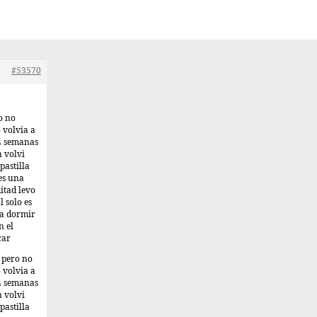
#53570
o no
 volvia a
 4 semanas
 volvi
pastilla
es una
itad levo
l solo es
ra dormir
n el
car
s pero no
 volvia a
 4 semanas
 volvi
pastilla