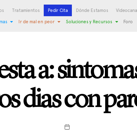
os
Tratamientos
Pedir Cita
Dónde Estamos
Videocana
mas
Ir de mal en peor
Soluciones y Recursos
Foro
sta a: sintomas
os dias con par