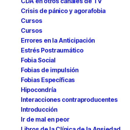
CDA en otros canales de TV
Crisis de pánico y agorafobia
Cursos
Cursos
Errores en la Anticipación
Estrés Postraumático
Fobia Social
Fobias de impulsión
Fobias Específicas
Hipocondría
Interacciones contraproducentes
Introducción
Ir de mal en peor
Libros de la Clínica de la Ansiedad