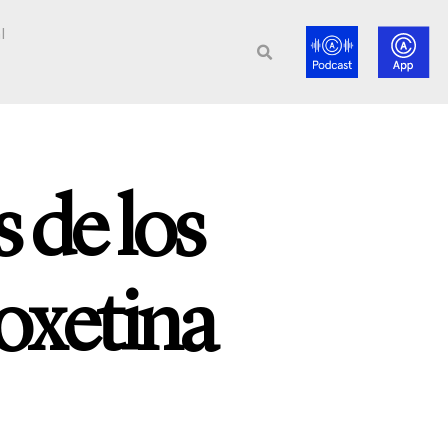
l
 de los
oxetina