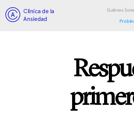
Clínica de la
Quiénes Som
Ansiedad
Proble
Respue
primer