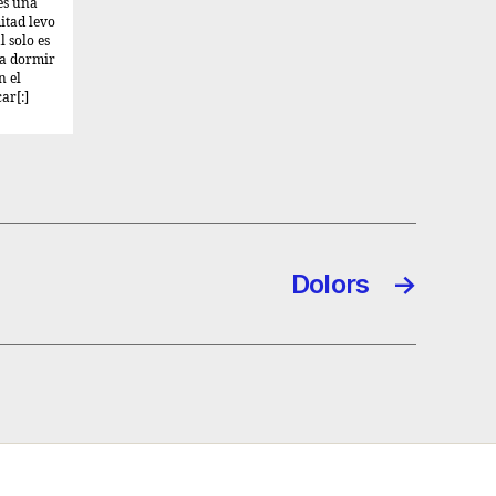
es una
itad levo
l solo es
ra dormir
n el
ar[:]
Dolors
→