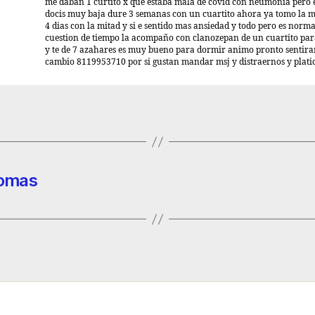
me daban 1 curtito x que estaba mala de covid con neumonia pero 
docis muy baja dure 3 semanas con un cuartito ahora ya tomo la m
4 dias con la mitad y si e sentido mas ansiedad y todo pero es norma
cuestion de tiempo la acompaño con clanozepan de un cuartito pa
y te de 7 azahares es muy bueno para dormir animo pronto sentira
cambio 8119953710 por si gustan mandar msj y distraernos y platic
tomas