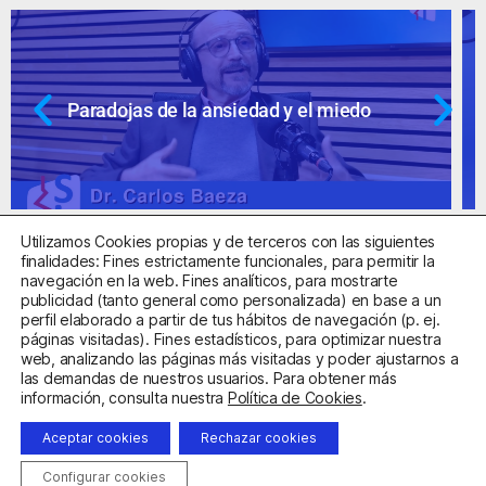
Ansiedad: supuestos cuestionables
Utilizamos Cookies propias y de terceros con las siguientes
finalidades: Fines estrictamente funcionales, para permitir la
navegación en la web. Fines analíticos, para mostrarte
publicidad (tanto general como personalizada) en base a un
perfil elaborado a partir de tus hábitos de navegación (p. ej.
Centro Sanitario Autorizado con el código E08737002
páginas visitadas). Fines estadísticos, para optimizar nuestra
web, analizando las páginas más visitadas y poder ajustarnos a
las demandas de nuestros usuarios. Para obtener más
Aviso Legal
Política de Privacidad
Política de Cookies
información, consulta nuestra
Política de Cookies
.
Condiciones Generales de Contratación
Aceptar cookies
Rechazar cookies
Clínica de la Ansiedad. Teléfonos:
932263020
y
918299392
.
Correo:
info@clinicadeansiedad.com
Configurar cookies