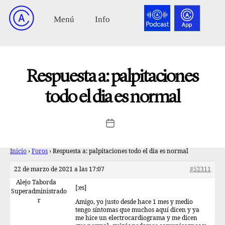
Respuesta a: palpitaciones
todo el dia es normal
Inicio
›
Foros
›
Respuesta a: palpitaciones todo el dia es normal
22 de marzo de 2021 a las 17:07
#52311
Alejo Taborda
[:es]
Superadministrado
r
Amigo, yo justo desde hace 1 mes y medio
tengo síntomas que muchos aquí dicen y ya
me hice un electrocardiograma y me dicen