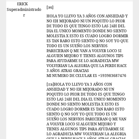
ERICK
[:es]
Superadministrado
r
HOLA YO LLEVO YA 3 AÑOS CON ANSIEDAD Y
NO EH MEJORADO NI UN POQUITO LO PEOR
DE TODO ES QUE TENGO ESTO LAS 24H DEL
DIA EL UNICO MOMENTO DONDE NO SIENTO
MOLESTIA X ESTO ES CUADO LOGRO DORMIR
ES TAN RARO ESTO SIENTO Q NO SOY YO QUE
TODO ES UN SUEÑO LOS NERVIOS
PARECIERAN Q ME VAN A VOLVER LOCO SI
ALGUIEN MEJORO Y TIENES ALGUNOS TIPS
PARA AYUDARME SE LO AGRADECIA MW
VOLVERIAN LA ALEGRIA QUE LA PERDI HACE
3 AÑOS ATRAS GRACIAS
MI NUMERO DE CELULAR ES +593983687476
[:ca]HOLA YO LLEVO YA 3 AÑOS CON
ANSIEDAD Y NO EH MEJORADO NI UN
POQUITO LO PEOR DE TODO ES QUE TENGO
ESTO LAS 24H DEL DIA EL UNICO MOMENTO
DONDE NO SIENTO MOLESTIA X ESTO ES
CUADO LOGRO DORMIR ES TAN RARO ESTO
SIENTO Q NO SOY YO QUE TODO ES UN
SUEÑO LOS NERVIOS PARECIERAN Q ME VAN
A VOLVER LOCO SI ALGUIEN MEJORO Y
TIENES ALGUNOS TIPS PARA AYUDARME SE
LO AGRADECIA MW VOLVERIAN LA ALEGRIA