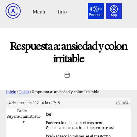
Respuesta a: ansiedad y colon
irritable
Inicio
›
Foros
›
Respuesta a: ansiedad y colon irritable
4 de enero de 2021 a las 17:15
#51364
Paola
[:es]
Superadministrado
r
Padezco lo mismo, es el trastorno
Gastrocardiaco, es horrible srntirse así
[:ca]Padezco lo mismo, es el trastorno