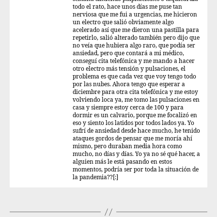
todo el rato, hace unos días me puse tan
nerviosa que me fui a urgencias, me hicieron
un electro que salió obviamente algo
acelerado así que me dieron una pastilla para
repetirlo, salió alterado también pero dijo que
no veía que hubiera algo raro, que podía ser
ansiedad, pero que contará a mi médico,
conseguí cita telefónica y me mando a hacer
otro electro más tensión y pulsaciones, el
problema es que cada vez que voy tengo todo
por las nubes. Ahora tengo que esperar a
diciembre para otra cita telefónica y me estoy
volviendo loca ya, me tomo las pulsaciones en
casa y siempre estoy cerca de 100 y para
dormir es un calvario, porque me focalizó en
eso y siento los latidos por todos lados ya. Yo
sufrí de ansiedad desde hace mucho, he tenido
ataques gordos de pensar que me moría ahí
mismo, pero duraban media hora como
mucho, no días y días. Yo ya no sé qué hacer, a
alguien más le está pasando en estos
momentos, podría ser por toda la situación de
la pandemia??[:]