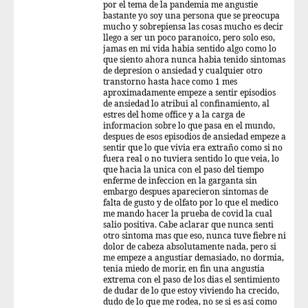
por el tema de la pandemia me angustie
bastante yo soy una persona que se preocupa
mucho y sobrepiensa las cosas mucho es decir
llego a ser un poco paranoico, pero solo eso,
jamas en mi vida habia sentido algo como lo
que siento ahora nunca habia tenido sintomas
de depresion o ansiedad y cualquier otro
transtorno hasta hace como 1 mes
aproximadamente empeze a sentir episodios
de ansiedad lo atribui al confinamiento, al
estres del home office y a la carga de
informacion sobre lo que pasa en el mundo,
despues de esos episodios de ansiedad empeze a
sentir que lo que vivia era extraño como si no
fuera real o no tuviera sentido lo que veia, lo
que hacia la unica con el paso del tiempo
enferme de infeccion en la garganta sin
embargo despues aparecieron sintomas de
falta de gusto y de olfato por lo que el medico
me mando hacer la prueba de covid la cual
salio positiva. Cabe aclarar que nunca senti
otro sintoma mas que eso, nunca tuve fiebre ni
dolor de cabeza absolutamente nada, pero si
me empeze a angustiar demasiado, no dormia,
tenia miedo de morir, en fin una angustia
extrema con el paso de los dias el sentimiento
de dudar de lo que estoy viviendo ha crecido,
dudo de lo que me rodea, no se si es asi como