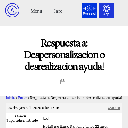
Respuesta a:
Despersonalizacion o
desrealizacion ayuda!
Inicio
›
Foros
›
Respuesta a: Despersonalizacion o desrealizacion ayuda!
24 de agosto de 2020 a las 17:16
#50270
ramon
[:es]
Superadministrado
r
Hola!! me llamo Ramon y tengo 22 años