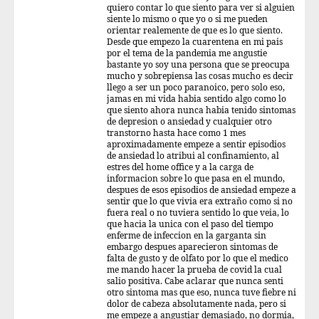
quiero contar lo que siento para ver si alguien
siente lo mismo o que yo o si me pueden
orientar realemente de que es lo que siento.
Desde que empezo la cuarentena en mi pais
por el tema de la pandemia me angustie
bastante yo soy una persona que se preocupa
mucho y sobrepiensa las cosas mucho es decir
llego a ser un poco paranoico, pero solo eso,
jamas en mi vida habia sentido algo como lo
que siento ahora nunca habia tenido sintomas
de depresion o ansiedad y cualquier otro
transtorno hasta hace como 1 mes
aproximadamente empeze a sentir episodios
de ansiedad lo atribui al confinamiento, al
estres del home office y a la carga de
informacion sobre lo que pasa en el mundo,
despues de esos episodios de ansiedad empeze a
sentir que lo que vivia era extraño como si no
fuera real o no tuviera sentido lo que veia, lo
que hacia la unica con el paso del tiempo
enferme de infeccion en la garganta sin
embargo despues aparecieron sintomas de
falta de gusto y de olfato por lo que el medico
me mando hacer la prueba de covid la cual
salio positiva. Cabe aclarar que nunca senti
otro sintoma mas que eso, nunca tuve fiebre ni
dolor de cabeza absolutamente nada, pero si
me empeze a angustiar demasiado, no dormia,