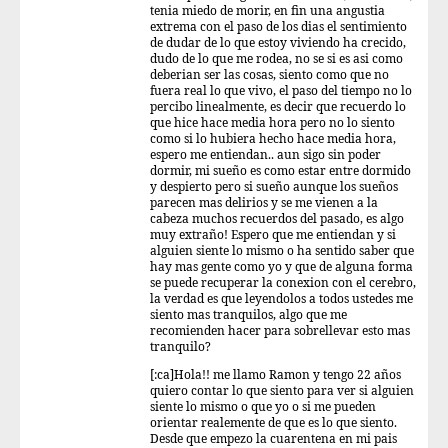
tenia miedo de morir, en fin una angustia
extrema con el paso de los dias el sentimiento
de dudar de lo que estoy viviendo ha crecido,
dudo de lo que me rodea, no se si es asi como
deberian ser las cosas, siento como que no
fuera real lo que vivo, el paso del tiempo no lo
percibo linealmente, es decir que recuerdo lo
que hice hace media hora pero no lo siento
como si lo hubiera hecho hace media hora,
espero me entiendan.. aun sigo sin poder
dormir, mi sueño es como estar entre dormido
y despierto pero si sueño aunque los sueños
parecen mas delirios y se me vienen a la
cabeza muchos recuerdos del pasado, es algo
muy extraño! Espero que me entiendan y si
alguien siente lo mismo o ha sentido saber que
hay mas gente como yo y que de alguna forma
se puede recuperar la conexion con el cerebro,
la verdad es que leyendolos a todos ustedes me
siento mas tranquilos, algo que me
recomienden hacer para sobrellevar esto mas
tranquilo?
[:ca]Hola!! me llamo Ramon y tengo 22 años
quiero contar lo que siento para ver si alguien
siente lo mismo o que yo o si me pueden
orientar realemente de que es lo que siento.
Desde que empezo la cuarentena en mi pais