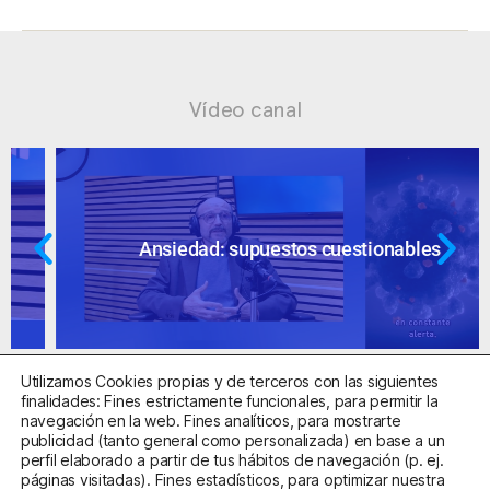
Vídeo canal
Ansiedad: supuestos cuestionables
Utilizamos Cookies propias y de terceros con las siguientes
finalidades: Fines estrictamente funcionales, para permitir la
navegación en la web. Fines analíticos, para mostrarte
publicidad (tanto general como personalizada) en base a un
perfil elaborado a partir de tus hábitos de navegación (p. ej.
Centro Sanitario Autorizado con el código E08737002
páginas visitadas). Fines estadísticos, para optimizar nuestra