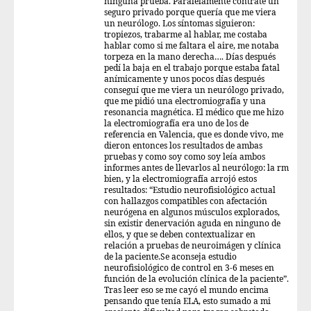
ninguna prueba. Paralelamente contraté un
seguro privado porque quería que me viera
un neurólogo. Los síntomas siguieron:
tropiezos, trabarme al hablar, me costaba
hablar como si me faltara el aire, me notaba
torpeza en la mano derecha…. Días después
pedí la baja en el trabajo porque estaba fatal
anímicamente y unos pocos días después
conseguí que me viera un neurólogo privado,
que me pidió una electromiografía y una
resonancia magnética. El médico que me hizo
la electromiografía era uno de los de
referencia en Valencia, que es donde vivo, me
dieron entonces los resultados de ambas
pruebas y como soy como soy leía ambos
informes antes de llevarlos al neurólogo: la rm
bien, y la electromiografía arrojó estos
resultados: “Estudio neurofisiológico actual
con hallazgos compatibles con afectación
neurógena en algunos músculos explorados,
sin existir denervación aguda en ninguno de
ellos, y que se deben contextualizar en
relación a pruebas de neuroimágen y clínica
de la paciente.Se aconseja estudio
neurofisiológico de control en 3-6 meses en
función de la evolución clínica de la paciente”.
Tras leer eso se me cayó el mundo encima
pensando que tenía ELA, esto sumado a mi