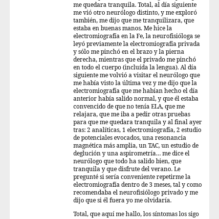
me quedara tranquila. Total, al día siguiente
me vió otro neurólogo distinto, y me exploró
también, me dijo que me tranquilizara, que
estaba en buenas manos. Me hice la
electromiografía en la Fe, la neurofisióloga se
leyó previamente la electromiografía privada
y sólo me pinchó en el brazo y la pierna
derecha, mientras que el privado me pinchó
en todo el cuerpo (incluída la lengua). Al día
siguiente me volvió a visitar el neurólogo que
me había visto la última vez y me dijo que la
electromiografía que me habían hecho el día
anterior había salido normal, y que él estaba
convencido de que no tenía ELA, que me
relajara, que me iba a pedir otras pruebas
para que me quedara tranquila y al final ayer
tras: 2 analíticas, 1 electromiografía, 2 estudio
de potenciales evocados, una resonancia
magnética más amplia, un TAC, un estudio de
deglución y una aspirometría… me dice el
neurólogo que todo ha salido bien, que
tranquila y que disfrute del verano. Le
pregunté si sería conveniente repetirme la
electromiografía dentro de 3 meses, tal y como
recomendaba el neurofisiólogo privado y me
dijo que si él fuera yo me olvidaría.
Total, que aquí me hallo, los síntomas los sigo