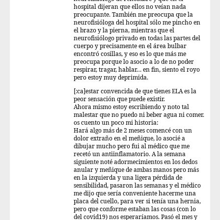
hospital dijeran que ellos no veían nada
preocupante. También me preocupa que la
neurofisióloga del hospital sólo me pincho en
el brazo y la pierna, mientras que el
neurofisiólogo privado en todas las partes del
cuerpo y precisamente en el área bulbar
encontró cosillas, y eso es lo que más me
preocupa porque lo asocio a lo de no poder
respirar, tragar, hablar… en fin, siento el royo
pero estoy muy deprimida.
[:ca]estar convencida de que tienes ELA es la
peor sensación que puede existir.
Ahora mismo estoy escribiendo y noto tal
malestar que no puedo ni beber agua ni comer.
os cuento un poco mi historia:
Hará algo más de 2 meses comencé con un
dolor extraño en el meñique, lo asocié a
dibujar mucho pero fui al médico que me
recetó un antiinflamatorio. A la semana
siguiente noté adormecimientos en los dedos
anular y meñique de ambas manos pero más
en la izquierda y una ligera pérdida de
sensibilidad, pasaron las semanas y el médico
me dijo que sería conveniente hacerme una
placa del cuello, para ver si tenía una hernia,
pero que conforme estaban las cosas (con lo
del covid19) nos esperaríamos. Pasó el mes y