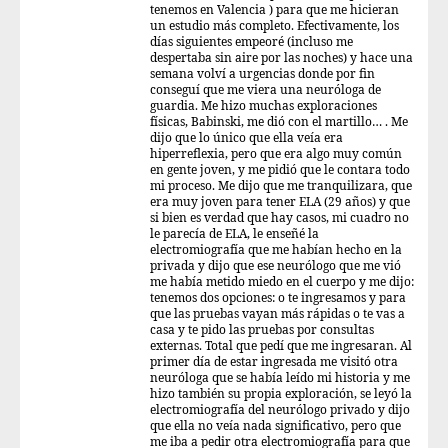
tenemos en Valencia ) para que me hicieran
un estudio más completo. Efectivamente, los
días siguientes empeoré (incluso me
despertaba sin aire por las noches) y hace una
semana volví a urgencias donde por fin
conseguí que me viera una neuróloga de
guardia. Me hizo muchas exploraciones
físicas, Babinski, me dió con el martillo… . Me
dijo que lo único que ella veía era
hiperreflexia, pero que era algo muy común
en gente joven, y me pidió que le contara todo
mi proceso. Me dijo que me tranquilizara, que
era muy joven para tener ELA (29 años) y que
si bien es verdad que hay casos, mi cuadro no
le parecía de ELA, le enseñé la
electromiografía que me habían hecho en la
privada y dijo que ese neurólogo que me vió
me había metido miedo en el cuerpo y me dijo:
tenemos dos opciones: o te ingresamos y para
que las pruebas vayan más rápidas o te vas a
casa y te pido las pruebas por consultas
externas. Total que pedí que me ingresaran. Al
primer día de estar ingresada me visitó otra
neuróloga que se había leído mi historia y me
hizo también su propia exploración, se leyó la
electromiografía del neurólogo privado y dijo
que ella no veía nada significativo, pero que
me iba a pedir otra electromiografía para que