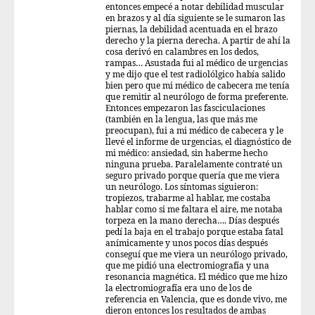
entonces empecé a notar debilidad muscular
en brazos y al día siguiente se le sumaron las
piernas, la debilidad acentuada en el brazo
derecho y la pierna derecha. A partir de ahí la
cosa derivó en calambres en los dedos,
rampas… Asustada fui al médico de urgencias
y me dijo que el test radiolólgico había salido
bien pero que mi médico de cabecera me tenía
que remitir al neurólogo de forma preferente.
Entonces empezaron las fasciculaciones
(también en la lengua, las que más me
preocupan), fui a mi médico de cabecera y le
llevé el informe de urgencias, el diagnóstico de
mi médico: ansiedad, sin haberme hecho
ninguna prueba. Paralelamente contraté un
seguro privado porque quería que me viera
un neurólogo. Los síntomas siguieron:
tropiezos, trabarme al hablar, me costaba
hablar como si me faltara el aire, me notaba
torpeza en la mano derecha…. Días después
pedí la baja en el trabajo porque estaba fatal
anímicamente y unos pocos días después
conseguí que me viera un neurólogo privado,
que me pidió una electromiografía y una
resonancia magnética. El médico que me hizo
la electromiografía era uno de los de
referencia en Valencia, que es donde vivo, me
dieron entonces los resultados de ambas