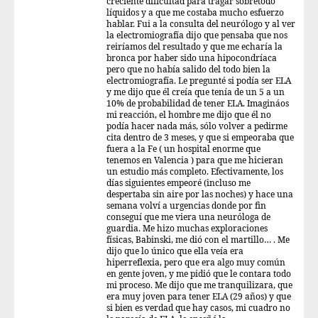
creciente dificultad para tragar sobretodo
líquidos y a que me costaba mucho esfuerzo
hablar. Fui a la consulta del neurólogo y al ver
la electromiografía dijo que pensaba que nos
reiríamos del resultado y que me echaría la
bronca por haber sido una hipocondríaca
pero que no había salido del todo bien la
electromiografía. Le pregunté si podía ser ELA
y me dijo que él creía que tenía de un 5 a un
10% de probabilidad de tener ELA. Imagináos
mi reacción, el hombre me dijo que él no
podía hacer nada más, sólo volver a pedirme
cita dentro de 3 meses, y que si empeoraba que
fuera a la Fe ( un hospital enorme que
tenemos en Valencia ) para que me hicieran
un estudio más completo. Efectivamente, los
días siguientes empeoré (incluso me
despertaba sin aire por las noches) y hace una
semana volví a urgencias donde por fin
conseguí que me viera una neuróloga de
guardia. Me hizo muchas exploraciones
físicas, Babinski, me dió con el martillo… . Me
dijo que lo único que ella veía era
hiperreflexia, pero que era algo muy común
en gente joven, y me pidió que le contara todo
mi proceso. Me dijo que me tranquilizara, que
era muy joven para tener ELA (29 años) y que
si bien es verdad que hay casos, mi cuadro no