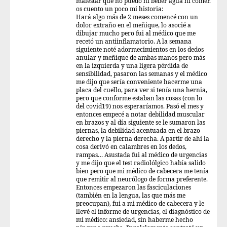
malestar que no puedo ni beber agua ni comer.
os cuento un poco mi historia:
Hará algo más de 2 meses comencé con un
dolor extraño en el meñique, lo asocié a
dibujar mucho pero fui al médico que me
recetó un antiinflamatorio. A la semana
siguiente noté adormecimientos en los dedos
anular y meñique de ambas manos pero más
en la izquierda y una ligera pérdida de
sensibilidad, pasaron las semanas y el médico
me dijo que sería conveniente hacerme una
placa del cuello, para ver si tenía una hernia,
pero que conforme estaban las cosas (con lo
del covid19) nos esperaríamos. Pasó el mes y
entonces empecé a notar debilidad muscular
en brazos y al día siguiente se le sumaron las
piernas, la debilidad acentuada en el brazo
derecho y la pierna derecha. A partir de ahí la
cosa derivó en calambres en los dedos,
rampas… Asustada fui al médico de urgencias
y me dijo que el test radiolólgico había salido
bien pero que mi médico de cabecera me tenía
que remitir al neurólogo de forma preferente.
Entonces empezaron las fasciculaciones
(también en la lengua, las que más me
preocupan), fui a mi médico de cabecera y le
llevé el informe de urgencias, el diagnóstico de
mi médico: ansiedad, sin haberme hecho