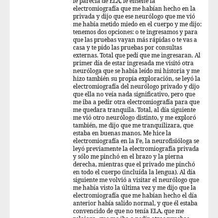
le parecía de ELA, le enseñé la
electromiografía que me habían hecho en la
privada y dijo que ese neurólogo que me vió
me había metido miedo en el cuerpo y me dijo:
tenemos dos opciones: o te ingresamos y para
que las pruebas vayan más rápidas o te vas a
casa y te pido las pruebas por consultas
externas. Total que pedí que me ingresaran. Al
primer día de estar ingresada me visitó otra
neuróloga que se había leído mi historia y me
hizo también su propia exploración, se leyó la
electromiografía del neurólogo privado y dijo
que ella no veía nada significativo, pero que
me iba a pedir otra electromiografía para que
me quedara tranquila. Total, al día siguiente
me vió otro neurólogo distinto, y me exploró
también, me dijo que me tranquilizara, que
estaba en buenas manos. Me hice la
electromiografía en la Fe, la neurofisióloga se
leyó previamente la electromiografía privada
y sólo me pinchó en el brazo y la pierna
derecha, mientras que el privado me pinchó
en todo el cuerpo (incluída la lengua). Al día
siguiente me volvió a visitar el neurólogo que
me había visto la última vez y me dijo que la
electromiografía que me habían hecho el día
anterior había salido normal, y que él estaba
convencido de que no tenía ELA, que me