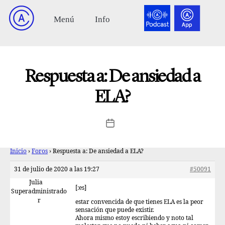
Respuesta a: De ansiedad a
ELA?
Inicio
›
Foros
›
Respuesta a: De ansiedad a ELA?
31 de julio de 2020 a las 19:27
#50091
Julia
[:es]
Superadministrado
r
estar convencida de que tienes ELA es la peor
sensación que puede existir.
Ahora mismo estoy escribiendo y noto tal