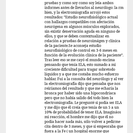
pruebas y como soy como soy leía ambos
informes antes de llevarlos al neurólogo: la rm
bien, y la electromiografía arrojó estos
resultados: “Estudio neurofisiológico actual
con hallazgos compatibles con afectación
neurógena en algunos músculos explorados,
sin existir denervación aguda en ninguno de
ellos, y que se deben contextualizar en
relación a pruebas de neuroimágen y clínica
de la paciente.Se aconseja estudio
neurofisiológico de control en 3-6 meses en
función de la evolución clínica de la paciente”.
Tras leer eso se me cayó el mundo encima
pensando que tenía ELA, esto sumado a mi
creciente dificultad para tragar sobretodo
líquidos y a que me costaba mucho esfuerzo
hablar. Fui a la consulta del neurólogo y al ver
la electromiografía dijo que pensaba que nos
reiríamos del resultado y que me echaría la
bronca por haber sido una hipocondríaca
pero que no había salido del todo bien la
electromiografía. Le pregunté si podía ser ELA
y me dijo que él creía que tenía de un 5 a un
10% de probabilidad de tener ELA. Imagináos
mi reacción, el hombre me dijo que él no
podía hacer nada más, sólo volver a pedirme
cita dentro de 3 meses, y que si empeoraba que
fuera a la Fe ( un hospital enorme que