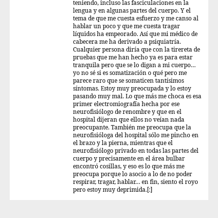
teniendo, incluso las fasciculaciones en la
lengua y en algunas partes del cuerpo. Y el
tema de que me cuesta esfuerzo y me canso al
hablar un poco y que me cuesta tragar
líquidos ha empeorado. Así que mi médico de
cabecera me ha derivado a psiquiatría.
Cualquier persona diría que con la tirereta de
pruebas que me han hecho ya es para estar
tranquila pero que se lo digan a mi cuerpo…
yo no sé si es somatización o qué pero me
parece raro que se somaticen tantísimos
síntomas. Estoy muy preocupada y lo estoy
pasando muy mal. Lo que más me choca es esa
primer electromiografía hecha por ese
neurofisiólogo de renombre y que en el
hospital dijeran que ellos no veían nada
preocupante. También me preocupa que la
neurofisióloga del hospital sólo me pincho en
el brazo y la pierna, mientras que el
neurofisiólogo privado en todas las partes del
cuerpo y precisamente en el área bulbar
encontró cosillas, y eso es lo que más me
preocupa porque lo asocio a lo de no poder
respirar, tragar, hablar… en fin, siento el royo
pero estoy muy deprimida.[:]