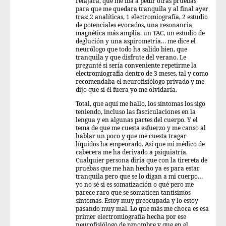
relajara, que me iba a pedir otras pruebas
para que me quedara tranquila y al final ayer
tras: 2 analíticas, 1 electromiografía, 2 estudio
de potenciales evocados, una resonancia
magnética más amplia, un TAC, un estudio de
deglución y una aspirometría… me dice el
neurólogo que todo ha salido bien, que
tranquila y que disfrute del verano. Le
pregunté si sería conveniente repetirme la
electromiografía dentro de 3 meses, tal y como
recomendaba el neurofisiólogo privado y me
dijo que si él fuera yo me olvidaría.
Total, que aquí me hallo, los síntomas los sigo
teniendo, incluso las fasciculaciones en la
lengua y en algunas partes del cuerpo. Y el
tema de que me cuesta esfuerzo y me canso al
hablar un poco y que me cuesta tragar
líquidos ha empeorado. Así que mi médico de
cabecera me ha derivado a psiquiatría.
Cualquier persona diría que con la tirereta de
pruebas que me han hecho ya es para estar
tranquila pero que se lo digan a mi cuerpo…
yo no sé si es somatización o qué pero me
parece raro que se somaticen tantísimos
síntomas. Estoy muy preocupada y lo estoy
pasando muy mal. Lo que más me choca es esa
primer electromiografía hecha por ese
neurofisiólogo de renombre y que en el