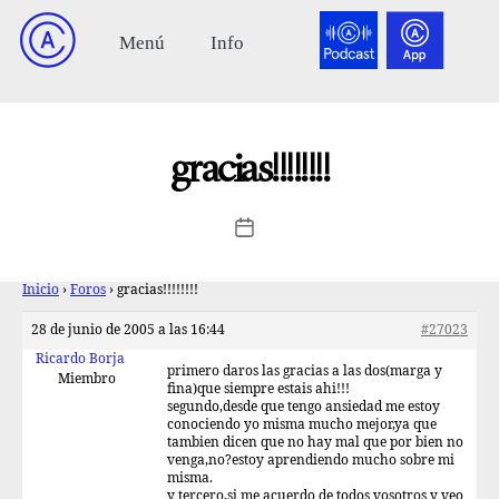
gracias!!!!!!!!
Inicio
›
Foros
›
gracias!!!!!!!!
28 de junio de 2005 a las 16:44
#27023
Ricardo Borja
primero daros las gracias a las dos(marga y
Miembro
fina)que siempre estais ahi!!!
segundo,desde que tengo ansiedad me estoy
conociendo yo misma mucho mejor,ya que
tambien dicen que no hay mal que por bien no
venga,no?estoy aprendiendo mucho sobre mi
misma.
y tercero,si me acuerdo de todos vosotros y veo