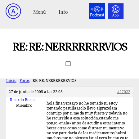
RE: RE: NERRRRRRRVIOS
Inicio
›
Foros
›
RE: RE: NERRRRRRRVIOS
27 de junio de 2005 a las 22:08
#27022
Ricardo Borja
hola fina,veras,yo no he tomado ni estoy
Miembro
tomando pastillas,solo llevo alprazolam
conmigo por si me da muy fuerte y todavia no
he recurrido a esta solucción.cuando me
pongo «mala» antes de acudir a estas intento
hecer otras cosas,como distraer mi mente,yo
no soy partidaria de los medicamentos,habrá
muchos que no piensen igual,pero bueno,yo te