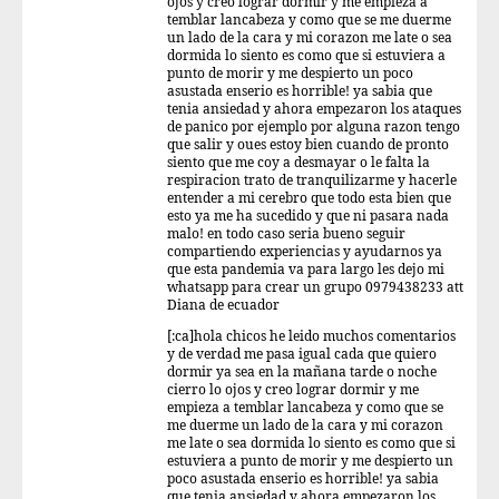
ojos y creo lograr dormir y me empieza a
temblar lancabeza y como que se me duerme
un lado de la cara y mi corazon me late o sea
dormida lo siento es como que si estuviera a
punto de morir y me despierto un poco
asustada enserio es horrible! ya sabia que
tenia ansiedad y ahora empezaron los ataques
de panico por ejemplo por alguna razon tengo
que salir y oues estoy bien cuando de pronto
siento que me coy a desmayar o le falta la
respiracion trato de tranquilizarme y hacerle
entender a mi cerebro que todo esta bien que
esto ya me ha sucedido y que ni pasara nada
malo! en todo caso seria bueno seguir
compartiendo experiencias y ayudarnos ya
que esta pandemia va para largo les dejo mi
whatsapp para crear un grupo 0979438233 att
Diana de ecuador
[:ca]hola chicos he leido muchos comentarios
y de verdad me pasa igual cada que quiero
dormir ya sea en la mañana tarde o noche
cierro lo ojos y creo lograr dormir y me
empieza a temblar lancabeza y como que se
me duerme un lado de la cara y mi corazon
me late o sea dormida lo siento es como que si
estuviera a punto de morir y me despierto un
poco asustada enserio es horrible! ya sabia
que tenia ansiedad y ahora empezaron los