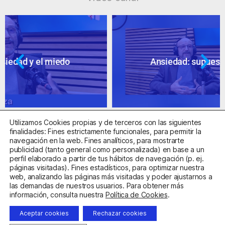
Ansiedad: supuestos cuestionables
Utilizamos Cookies propias y de terceros con las siguientes
finalidades: Fines estrictamente funcionales, para permitir la
navegación en la web. Fines analíticos, para mostrarte
publicidad (tanto general como personalizada) en base a un
perfil elaborado a partir de tus hábitos de navegación (p. ej.
Centro Sanitario Autorizado con el código E08737002
páginas visitadas). Fines estadísticos, para optimizar nuestra
web, analizando las páginas más visitadas y poder ajustarnos a
las demandas de nuestros usuarios. Para obtener más
Aviso Legal
Política de Privacidad
Política de Cookies
información, consulta nuestra
Política de Cookies
.
Condiciones Generales de Contratación
Aceptar cookies
Rechazar cookies
Clínica de la Ansiedad. Teléfonos:
932263020
y
918299392
.