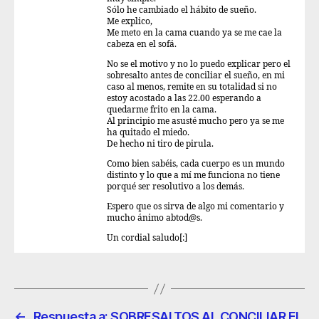
Sólo he cambiado el hábito de sueño.
Me explico,
Me meto en la cama cuando ya se me cae la
cabeza en el sofá.
No se el motivo y no lo puedo explicar pero el
sobresalto antes de conciliar el sueño, en mi
caso al menos, remite en su totalidad si no
estoy acostado a las 22.00 esperando a
quedarme frito en la cama.
Al principio me asusté mucho pero ya se me
ha quitado el miedo.
De hecho ni tiro de pirula.
Como bien sabéis, cada cuerpo es un mundo
distinto y lo que a mí me funciona no tiene
porqué ser resolutivo a los demás.
Espero que os sirva de algo mi comentario y
mucho ánimo abtod@s.
Un cordial saludo[:]
←
Respuesta a: SOBRESALTOS AL CONCILIAR EL