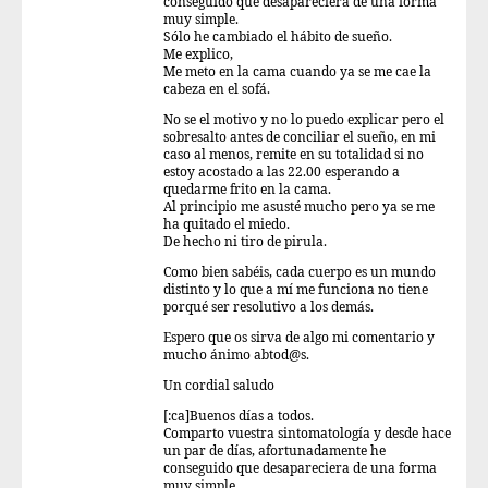
conseguido que desapareciera de una forma
muy simple.
Sólo he cambiado el hábito de sueño.
Me explico,
Me meto en la cama cuando ya se me cae la
cabeza en el sofá.
No se el motivo y no lo puedo explicar pero el
sobresalto antes de conciliar el sueño, en mi
caso al menos, remite en su totalidad si no
estoy acostado a las 22.00 esperando a
quedarme frito en la cama.
Al principio me asusté mucho pero ya se me
ha quitado el miedo.
De hecho ni tiro de pirula.
Como bien sabéis, cada cuerpo es un mundo
distinto y lo que a mí me funciona no tiene
porqué ser resolutivo a los demás.
Espero que os sirva de algo mi comentario y
mucho ánimo abtod@s.
Un cordial saludo
[:ca]Buenos días a todos.
Comparto vuestra sintomatología y desde hace
un par de días, afortunadamente he
conseguido que desapareciera de una forma
muy simple.