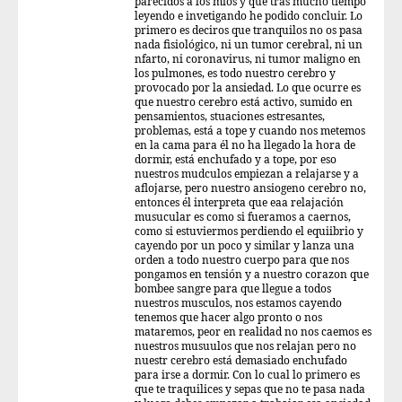
parecidos a los míos y que tras mucho tiempo
leyendo e invetigando he podido concluir. Lo
primero es deciros que tranquilos no os pasa
nada fisiológico, ni un tumor cerebral, ni un
nfarto, ni coronavirus, ni tumor maligno en
los pulmones, es todo nuestro cerebro y
provocado por la ansiedad. Lo que ocurre es
que nuestro cerebro está activo, sumido en
pensamientos, stuaciones estresantes,
problemas, está a tope y cuando nos metemos
en la cama para él no ha llegado la hora de
dormir, está enchufado y a tope, por eso
nuestros mudculos empiezan a relajarse y a
aflojarse, pero nuestro ansiogeno cerebro no,
entonces él interpreta que eaa relajación
musucular es como si fueramos a caernos,
como si estuviermos perdiendo el equiibrio y
cayendo por un poco y similar y lanza una
orden a todo nuestro cuerpo para que nos
pongamos en tensión y a nuestro corazon que
bombee sangre para que llegue a todos
nuestros musculos, nos estamos cayendo
tenemos que hacer algo pronto o nos
mataremos, peor en realidad no nos caemos es
nuestros musuulos que nos relajan pero no
nuestr cerebro está demasiado enchufado
para irse a dormir. Con lo cual lo primero es
que te traquilices y sepas que no te pasa nada