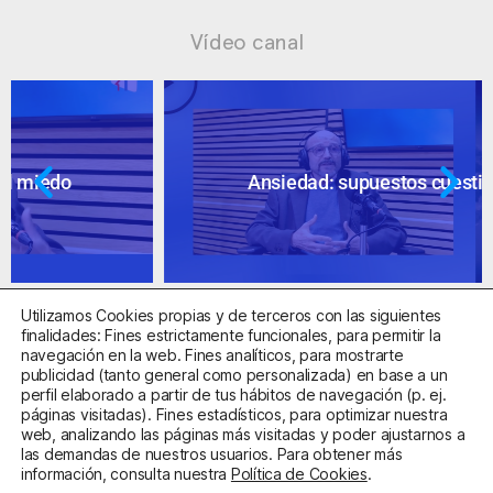
Vídeo canal
Ansiedad: supuestos cuestionables
Utilizamos Cookies propias y de terceros con las siguientes
finalidades: Fines estrictamente funcionales, para permitir la
navegación en la web. Fines analíticos, para mostrarte
publicidad (tanto general como personalizada) en base a un
perfil elaborado a partir de tus hábitos de navegación (p. ej.
Centro Sanitario Autorizado con el código E08737002
páginas visitadas). Fines estadísticos, para optimizar nuestra
web, analizando las páginas más visitadas y poder ajustarnos a
las demandas de nuestros usuarios. Para obtener más
Aviso Legal
Política de Privacidad
Política de Cookies
información, consulta nuestra
Política de Cookies
.
Condiciones Generales de Contratación