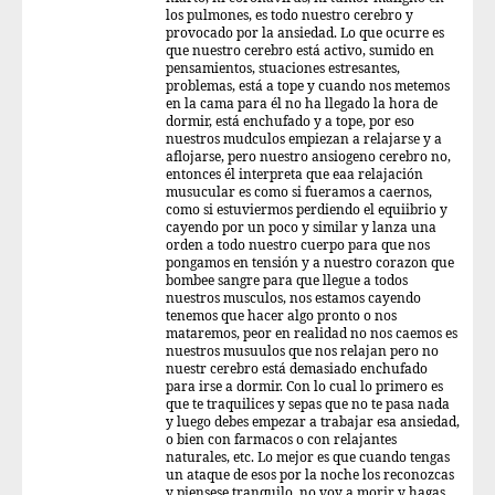
los pulmones, es todo nuestro cerebro y
provocado por la ansiedad. Lo que ocurre es
que nuestro cerebro está activo, sumido en
pensamientos, stuaciones estresantes,
problemas, está a tope y cuando nos metemos
en la cama para él no ha llegado la hora de
dormir, está enchufado y a tope, por eso
nuestros mudculos empiezan a relajarse y a
aflojarse, pero nuestro ansiogeno cerebro no,
entonces él interpreta que eaa relajación
musucular es como si fueramos a caernos,
como si estuviermos perdiendo el equiibrio y
cayendo por un poco y similar y lanza una
orden a todo nuestro cuerpo para que nos
pongamos en tensión y a nuestro corazon que
bombee sangre para que llegue a todos
nuestros musculos, nos estamos cayendo
tenemos que hacer algo pronto o nos
mataremos, peor en realidad no nos caemos es
nuestros musuulos que nos relajan pero no
nuestr cerebro está demasiado enchufado
para irse a dormir. Con lo cual lo primero es
que te traquilices y sepas que no te pasa nada
y luego debes empezar a trabajar esa ansiedad,
o bien con farmacos o con relajantes
naturales, etc. Lo mejor es que cuando tengas
un ataque de esos por la noche los reconozcas
y piensese tranquilo, no voy a morir y hagas