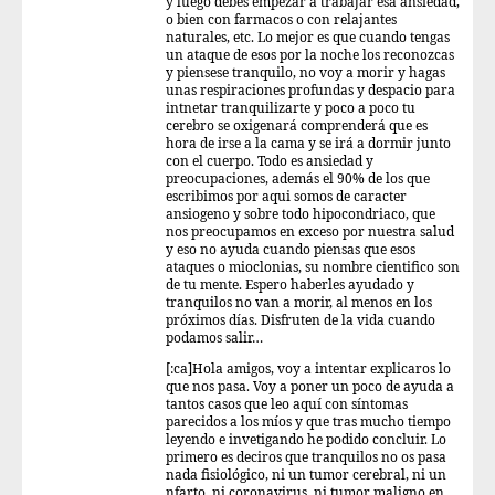
y luego debes empezar a trabajar esa ansiedad,
o bien con farmacos o con relajantes
naturales, etc. Lo mejor es que cuando tengas
un ataque de esos por la noche los reconozcas
y piensese tranquilo, no voy a morir y hagas
unas respiraciones profundas y despacio para
intnetar tranquilizarte y poco a poco tu
cerebro se oxigenará comprenderá que es
hora de irse a la cama y se irá a dormir junto
con el cuerpo. Todo es ansiedad y
preocupaciones, además el 90% de los que
escribimos por aqui somos de caracter
ansiogeno y sobre todo hipocondriaco, que
nos preocupamos en exceso por nuestra salud
y eso no ayuda cuando piensas que esos
ataques o mioclonias, su nombre cientifico son
de tu mente. Espero haberles ayudado y
tranquilos no van a morir, al menos en los
próximos días. Disfruten de la vida cuando
podamos salir…
[:ca]Hola amigos, voy a intentar explicaros lo
que nos pasa. Voy a poner un poco de ayuda a
tantos casos que leo aquí con síntomas
parecidos a los míos y que tras mucho tiempo
leyendo e invetigando he podido concluir. Lo
primero es deciros que tranquilos no os pasa
nada fisiológico, ni un tumor cerebral, ni un
nfarto, ni coronavirus, ni tumor maligno en