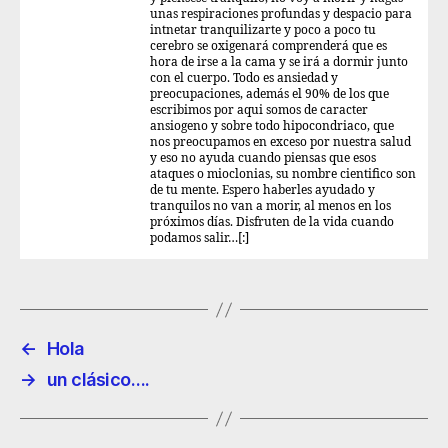
unas respiraciones profundas y despacio para
intnetar tranquilizarte y poco a poco tu
cerebro se oxigenará comprenderá que es
hora de irse a la cama y se irá a dormir junto
con el cuerpo. Todo es ansiedad y
preocupaciones, además el 90% de los que
escribimos por aqui somos de caracter
ansiogeno y sobre todo hipocondriaco, que
nos preocupamos en exceso por nuestra salud
y eso no ayuda cuando piensas que esos
ataques o mioclonias, su nombre cientifico son
de tu mente. Espero haberles ayudado y
tranquilos no van a morir, al menos en los
próximos días. Disfruten de la vida cuando
podamos salir…[:]
←
Hola
→
un clásico….