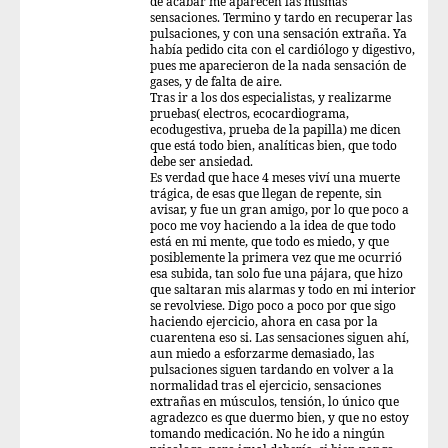
de acabar me aparecen las mismas
sensaciones. Termino y tardo en recuperar las
pulsaciones, y con una sensación extraña. Ya
había pedido cita con el cardiólogo y digestivo,
pues me aparecieron de la nada sensación de
gases, y de falta de aire.
Tras ir a los dos especialistas, y realizarme
pruebas( electros, ecocardiograma,
ecodugestiva, prueba de la papilla) me dicen
que está todo bien, analíticas bien, que todo
debe ser ansiedad.
Es verdad que hace 4 meses viví una muerte
trágica, de esas que llegan de repente, sin
avisar, y fue un gran amigo, por lo que poco a
poco me voy haciendo a la idea de que todo
está en mi mente, que todo es miedo, y que
posiblemente la primera vez que me ocurrió
esa subida, tan solo fue una pájara, que hizo
que saltaran mis alarmas y todo en mi interior
se revolviese. Digo poco a poco por que sigo
haciendo ejercicio, ahora en casa por la
cuarentena eso si. Las sensaciones siguen ahí,
aun miedo a esforzarme demasiado, las
pulsaciones siguen tardando en volver a la
normalidad tras el ejercicio, sensaciones
extrañas en músculos, tensión, lo único que
agradezco es que duermo bien, y que no estoy
tomando medicación. No he ido a ningún