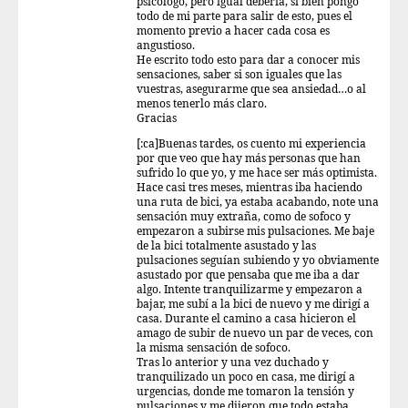
psicologo, pero igual debería, si bien pongo
todo de mi parte para salir de esto, pues el
momento previo a hacer cada cosa es
angustioso.
He escrito todo esto para dar a conocer mis
sensaciones, saber si son iguales que las
vuestras, asegurarme que sea ansiedad…o al
menos tenerlo más claro.
Gracias
[:ca]Buenas tardes, os cuento mi experiencia
por que veo que hay más personas que han
sufrido lo que yo, y me hace ser más optimista.
Hace casi tres meses, mientras iba haciendo
una ruta de bici, ya estaba acabando, note una
sensación muy extraña, como de sofoco y
empezaron a subirse mis pulsaciones. Me baje
de la bici totalmente asustado y las
pulsaciones seguían subiendo y yo obviamente
asustado por que pensaba que me iba a dar
algo. Intente tranquilizarme y empezaron a
bajar, me subí a la bici de nuevo y me dirigí a
casa. Durante el camino a casa hicieron el
amago de subir de nuevo un par de veces, con
la misma sensación de sofoco.
Tras lo anterior y una vez duchado y
tranquilizado un poco en casa, me dirigí a
urgencias, donde me tomaron la tensión y
pulsaciones y me dijeron que todo estaba