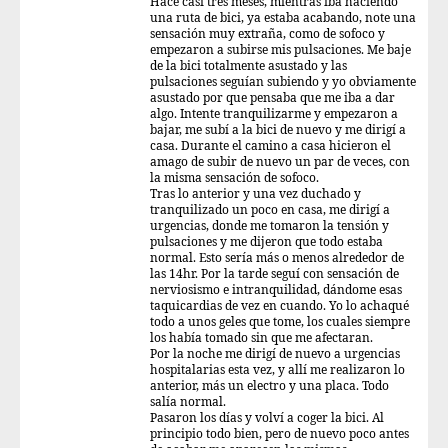
Hace casi tres meses, mientras iba haciendo
una ruta de bici, ya estaba acabando, note una
sensación muy extraña, como de sofoco y
empezaron a subirse mis pulsaciones. Me baje
de la bici totalmente asustado y las
pulsaciones seguían subiendo y yo obviamente
asustado por que pensaba que me iba a dar
algo. Intente tranquilizarme y empezaron a
bajar, me subí a la bici de nuevo y me dirigí a
casa. Durante el camino a casa hicieron el
amago de subir de nuevo un par de veces, con
la misma sensación de sofoco.
Tras lo anterior y una vez duchado y
tranquilizado un poco en casa, me dirigí a
urgencias, donde me tomaron la tensión y
pulsaciones y me dijeron que todo estaba
normal. Esto sería más o menos alrededor de
las 14hr. Por la tarde seguí con sensación de
nerviosismo e intranquilidad, dándome esas
taquicardias de vez en cuando. Yo lo achaqué
todo a unos geles que tome, los cuales siempre
los había tomado sin que me afectaran.
Por la noche me dirigí de nuevo a urgencias
hospitalarias esta vez, y allí me realizaron lo
anterior, más un electro y una placa. Todo
salía normal.
Pasaron los días y volví a coger la bici. Al
principio todo bien, pero de nuevo poco antes