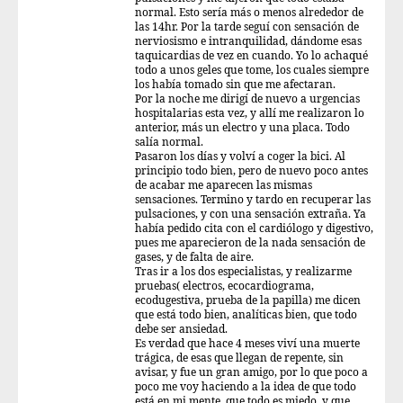
normal. Esto sería más o menos alrededor de
las 14hr. Por la tarde seguí con sensación de
nerviosismo e intranquilidad, dándome esas
taquicardias de vez en cuando. Yo lo achaqué
todo a unos geles que tome, los cuales siempre
los había tomado sin que me afectaran.
Por la noche me dirigí de nuevo a urgencias
hospitalarias esta vez, y allí me realizaron lo
anterior, más un electro y una placa. Todo
salía normal.
Pasaron los días y volví a coger la bici. Al
principio todo bien, pero de nuevo poco antes
de acabar me aparecen las mismas
sensaciones. Termino y tardo en recuperar las
pulsaciones, y con una sensación extraña. Ya
había pedido cita con el cardiólogo y digestivo,
pues me aparecieron de la nada sensación de
gases, y de falta de aire.
Tras ir a los dos especialistas, y realizarme
pruebas( electros, ecocardiograma,
ecodugestiva, prueba de la papilla) me dicen
que está todo bien, analíticas bien, que todo
debe ser ansiedad.
Es verdad que hace 4 meses viví una muerte
trágica, de esas que llegan de repente, sin
avisar, y fue un gran amigo, por lo que poco a
poco me voy haciendo a la idea de que todo
está en mi mente, que todo es miedo, y que