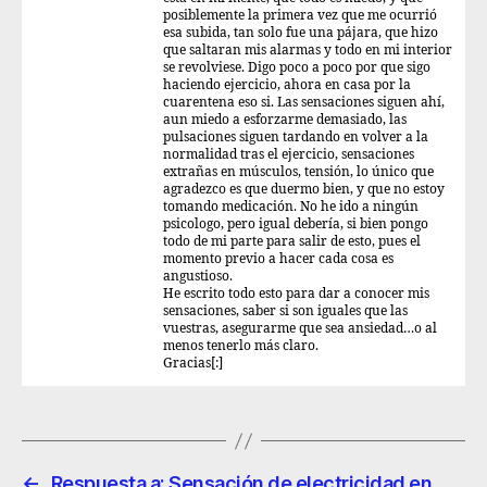
posiblemente la primera vez que me ocurrió
esa subida, tan solo fue una pájara, que hizo
que saltaran mis alarmas y todo en mi interior
se revolviese. Digo poco a poco por que sigo
haciendo ejercicio, ahora en casa por la
cuarentena eso si. Las sensaciones siguen ahí,
aun miedo a esforzarme demasiado, las
pulsaciones siguen tardando en volver a la
normalidad tras el ejercicio, sensaciones
extrañas en músculos, tensión, lo único que
agradezco es que duermo bien, y que no estoy
tomando medicación. No he ido a ningún
psicologo, pero igual debería, si bien pongo
todo de mi parte para salir de esto, pues el
momento previo a hacer cada cosa es
angustioso.
He escrito todo esto para dar a conocer mis
sensaciones, saber si son iguales que las
vuestras, asegurarme que sea ansiedad…o al
menos tenerlo más claro.
Gracias[:]
←
Respuesta a: Sensación de electricidad en