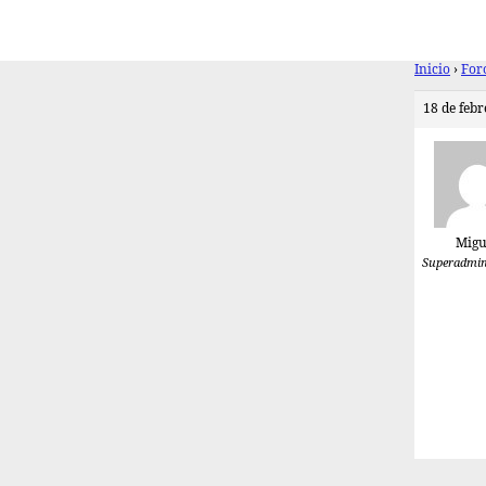
Inicio
›
For
18 de febr
Migu
Superadmin