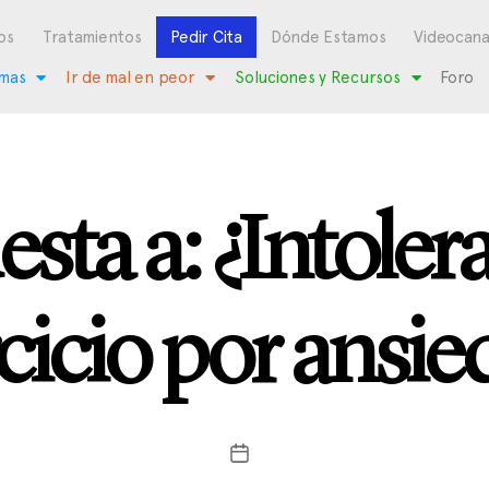
os
Tratamientos
Pedir Cita
Dónde Estamos
Videocana
mas
Ir de mal en peor
Soluciones y Recursos
Foro
sta a: ¿Intolera
rcicio por ansie