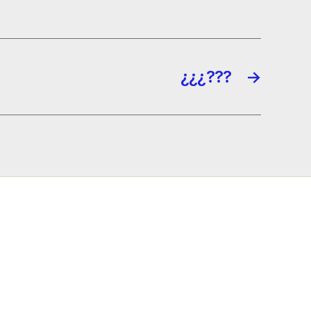
¿¿¿???
→