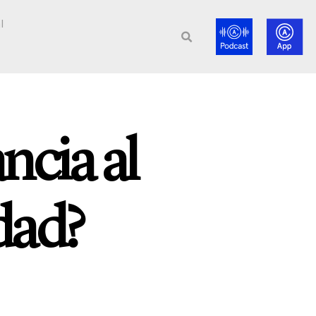
l
ncia al
dad?