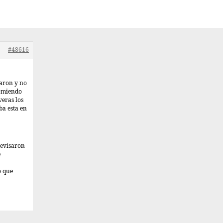
#48616
saron y no
comiendo
veras los
ba esta en
 revisaron
e
o que