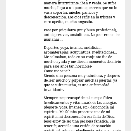
manera intermitente, iban y venia. Se sufre
mucho, llega a un punto que crees que no lo
vas a soportar, miedos, panicos y
desconección. Los ojos reflejan la tristeza y
cero apetito, mucha angustia.
Pase por psiquiatra (muy buen profesional),
antidepresivos, ansioliticos. Lo peor era en las
mañanas…,
Deportes, yoga, imanes, metafisica,
aromaterapias, acupuntura, meditaciones…
Me calmaban, todo en su conjunto fue de
mucho ayuda y me dieron momentos de alivio
para esos años tan horribles-
Como me sané.?
Siendo una persona muy estudiosa, y despues
de leer mucho y golpear muchas puertas, ya
que se sufre mucho, es una enfermedad
invalidante.
Siempre me preocupé de mi cuerpo físico
(medicamentos y vitaminas), de las energías
(deporte, yoga, imanes, etc), desconocía mi
espíritu.. Me faltaba preocuparme de mi
espíritu, mi desconección era falta de Dios,
lejos estoy de ser una persona fanática. Sin
tener fe, accedí a una cesión de sanación
espiritual, solo por obediencia, estaba al borde