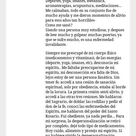
Deportes, yoga, imanes, metafisica,
aromaterapias, acupuntura, meditaciones…
Me calmaban, todo en su conjunto fue de
mucho ayuda y me dieron momentos de alivio
para esos años tan horribles-
Como me sané.?
Siendo una persona muy estudiosa, y despues
de leer mucho y golpear muchas puertas, ya
que se sufre mucho, es una enfermedad
invalidante.
Siempre me preocupé de mi cuerpo físico
(medicamentos y vitaminas), de las energías
(deporte, yoga, imanes, etc), desconocía mi
espíritu.. Me faltaba preocuparme de mi
espíritu, mi desconección era falta de Dios,
lejos estoy de ser una persona fanática. Sin
tener fe, accedí a una cesión de sanación
espiritual, solo por obediencia, estaba al borde
de la locura. La primera cesión sentí alivio, y
accedí a las otras tres cesiones. Me hablaron
del Sagrario, de doblar las rodillas y pedir el
don de la fe, conocí las enfermedades del
Espiritu, me hablaron del poder del Santo
Rosario. Fui obediente, ya nada perdía… Para
mi sorpresa, la despersonalización se retiró
por completo, dejé todo tipo de medicamentos.
Hoy cuido, alimento y protejo mi espiritu. Si
no hubiese vivido la despersonalización,