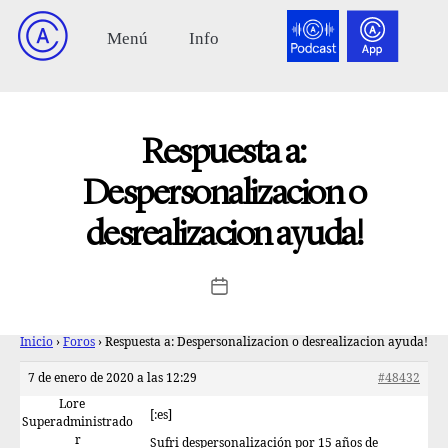
Respuesta a:
Despersonalizacion o
desrealizacion ayuda!
Inicio
›
Foros
›
Respuesta a: Despersonalizacion o desrealizacion ayuda!
7 de enero de 2020 a las 12:29
#48432
Lore
[:es]
Superadministrado
r
Sufri despersonalización por 15 años de