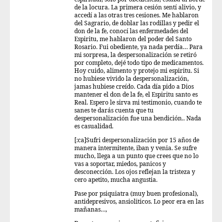
de la locura. La primera cesión sentí alivio, y
accedí a las otras tres cesiones. Me hablaron
del Sagrario, de doblar las rodillas y pedir el
don de la fe, conocí las enfermedades del
Espiritu, me hablaron del poder del Santo
Rosario. Fui obediente, ya nada perdía… Para
mi sorpresa, la despersonalización se retiró
por completo, dejé todo tipo de medicamentos.
Hoy cuido, alimento y protejo mi espiritu. Si
no hubiese vivido la despersonalización,
jamas hubiese creído. Cada día pido a Dios
mantener el don de la fe, el Espiritu santo es
Real. Espero le sirva mi testimonio, cuando te
sanes te darás cuenta que tu
despersonalización fue una bendición.. Nada
es casualidad.
[:ca]Sufri despersonalización por 15 años de
manera intermitente, iban y venia. Se sufre
mucho, llega a un punto que crees que no lo
vas a soportar, miedos, panicos y
desconección. Los ojos reflejan la tristeza y
cero apetito, mucha angustia.
Pase por psiquiatra (muy buen profesional),
antidepresivos, ansioliticos. Lo peor era en las
mañanas…,