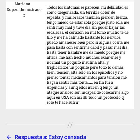
Mariana
Todos los síntomas se parecen, mi debilidad es
Superadministrado
como desgonzada, un terrible dolor de
r
espalda, y mis brazos también pierden fuerza,
tengo miedo de estar sola porque justo sola me
sentí muy mal y tuve día sin poder bajar las
escaleras, el corazón en mil tomo mucho té de
tilo y me ha calmado bastante los nervios,
puedo amanecer bien pero si alguna cosita me
pasa basta con sentirme débil y pasar mal día,
hasta tener hambre me da miedo porque me
altera, me han hecho muchos exámenes y
normal un poquito insulina alta, y
triglicéridos un poquito pero todo lo demás
bien, tensión alta sólo en los episodios y no
pienso tomar medicamentos para tensión me
hagan sentir más tonta….. en fin fui a
urgencias y aunq ellos miren q tengo un
ataque ansioso son incapaz de colocarme algo
aquí en USA son así 🤷‍♀️ Todo un protocolo q
solo te hace sufrir
←
Respuesta a: Estoy cansada