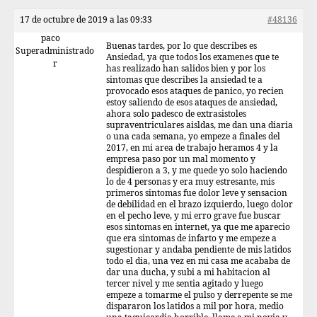
17 de octubre de 2019 a las 09:33
#48136
paco
Buenas tardes, por lo que describes es
Superadministrado
Ansiedad, ya que todos los examenes que te
r
has realizado han salidos bien y por los
sintomas que describes la ansiedad te a
provocado esos ataques de panico, yo recien
estoy saliendo de esos ataques de ansiedad,
ahora solo padesco de extrasistoles
supraventriculares aisldas, me dan una diaria
o una cada semana, yo empeze a finales del
2017, en mi area de trabajo heramos 4 y la
empresa paso por un mal momento y
despidieron a 3, y me quede yo solo haciendo
lo de 4 personas y era muy estresante, mis
primeros sintomas fue dolor leve y sensacion
de debilidad en el brazo izquierdo, luego dolor
en el pecho leve, y mi erro grave fue buscar
esos sintomas en internet, ya que me aparecio
que era sintomas de infarto y me empeze a
sugestionar y andaba pendiente de mis latidos
todo el dia, una vez en mi casa me acababa de
dar una ducha, y subi a mi habitacion al
tercer nivel y me sentia agitado y luego
empeze a tomarme el pulso y derrepente se me
dispararon los latidos a mil por hora, medio