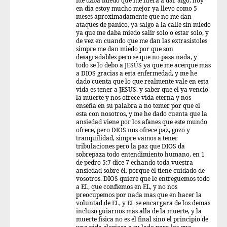
me daba miedo que me fuera a dar algo, hoy
en dia estoy mucho mejor ya llevo como 5
meses aproximadamente que no me dan
ataques de panico, ya salgo a la calle sin miedo
ya que me daba miedo salir solo o estar solo, y
de vez en cuando que me dan las extrasistoles
simpre me dan miedo por que son
desagradables pero se que no pasa nada, y
todo se lo debo a JESÚS ya que me acerque mas
a DIOS gracias a esta enfermedad, y me he
dado cuenta que lo que realmente vale en esta
vida es tener a JESUS. y saber que el ya vencio
la muerte y nos ofrece vida eterna y nos
enseña en su palabra a no temer por que el
esta con nosotros, y me he dado cuenta que la
ansiedad viene por los afanes que este mundo
ofrece, pero DIOS nos ofrece paz, gozo y
tranquilidad, simpre vamos a tener
tribulaciones pero la paz que DIOS da
sobrepaza todo entendimiento humano, en 1
de pedro 5:7 dice 7 echando toda vuestra
ansiedad sobre él, porque él tiene cuidado de
vosotros. DIOS quiere que le entreguemos todo
a EL, que confiemos en EL, y no nos
preocupemos por nada mas que en hacer la
voluntad de EL, y EL se encargara de los demas
incluso guiarnos mas alla de la muerte, y la
muerte fisica no es el final sino el principio de