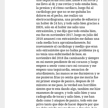
una taquicardia horrible, llame a mi novia y
me llevo al dr, y me reviso y todo estaba bien,
la presion y el ritmo cardiaco, luego fui al
cardiologo por que no se me quitaba los
dolores en el pecho, me realizo un
electrocardiograma, una prueba de esfuerzo y
un holter de 24 hrs, y todo salio bien gracias a
DIOS, solo en el holter me salio una
extrasistoles, y me dijo que todo estaba bien,
eso fue en noviembre 2017, luego en julio del
2018 amaneci con extrasistoles me daban una
cada media hora aproximadamente, fui
nuevamente al cardiologo y medijo que eran
solo extrasistoles que no habia problema ya q
no tenia una enfermedad de base, en
noviembre del 2018 iba caminando y siempre
en mi mente pendiente de mi corazon y luego
empeze a sentir como raro mi corazon y me
empezo una taquicardia, sensacion de
aturdimiento, las manos se me durmieron y se
me pusieron frias yo sentia que me moria fue
mi primer ataque de panico, despues de 10
minutos se me paso, la verdad son horribles
sientes que te esta dando algo, tambien me hize
examenes de sangre, y todo salio bien y una
radiografia de torax y salio bien, y me han
dado como 5 ataques de panico, todo esto me
privo tanto que deje de hacer deporte por que