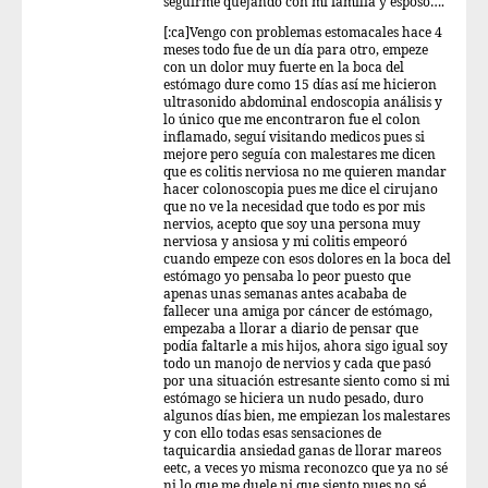
seguirme quejando con mi familia y esposo….
[:ca]Vengo con problemas estomacales hace 4
meses todo fue de un día para otro, empeze
con un dolor muy fuerte en la boca del
estómago dure como 15 días así me hicieron
ultrasonido abdominal endoscopia análisis y
lo único que me encontraron fue el colon
inflamado, seguí visitando medicos pues si
mejore pero seguía con malestares me dicen
que es colitis nerviosa no me quieren mandar
hacer colonoscopia pues me dice el cirujano
que no ve la necesidad que todo es por mis
nervios, acepto que soy una persona muy
nerviosa y ansiosa y mi colitis empeoró
cuando empeze con esos dolores en la boca del
estómago yo pensaba lo peor puesto que
apenas unas semanas antes acababa de
fallecer una amiga por cáncer de estómago,
empezaba a llorar a diario de pensar que
podía faltarle a mis hijos, ahora sigo igual soy
todo un manojo de nervios y cada que pasó
por una situación estresante siento como si mi
estómago se hiciera un nudo pesado, duro
algunos días bien, me empiezan los malestares
y con ello todas esas sensaciones de
taquicardia ansiedad ganas de llorar mareos
eetc, a veces yo misma reconozco que ya no sé
ni lo que me duele ni que siento pues no sé