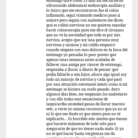
estómago dure como 15 días así me hicieron
ultrasonido abdominal endoscopia análisis y
lo único que me encontraron fue el colon
inflamado, seguí visitando medicos pues si
mejore pero seguía con malestares me dicen
que es colitis nerviosa no me quieren mandar
hacer colonoscopia pues me dice el cirujano
que no ve la necesidad que todo es por mis
nervios, acepto que soy una persona muy
nerviosa y ansiosa y mi colitis empeoró
cuando empeze con esos dolores en la boca del
estómago yo pensaba lo peor puesto que
apenas unas semanas antes acababa de
fallecer una amiga por cáncer de estómago,
empezaba a llorar a diario de pensar que
podía faltarle a mis hijos, ahora sigo igual soy
todo un manojo de nervios y cada que pasó
por una situación estresante siento como si mi
estómago se hiciera un nudo pesado, duro
algunos días bien, me empiezan los malestares
y con ello todas esas sensaciones de
taquicardia ansiedad ganas de llorar mareos
eetc, a veces yo misma reconozco que ya no sé
ni lo que me duele ni que siento pues no sé
explicarlo… Es horrible esto sientes que tienen
que hacerte exámenes de todo solo para
asegurarte de que no tienes nada malo 😥 ya
no sé qué hacer hasta vergüenza me da